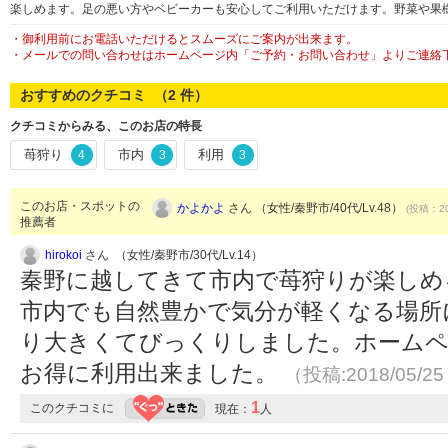
楽しめます。足の悪い方やベビーカーも安心してご利用いただけます。野菜や果
・御利用前にお電話いただけるとスムーズにご案内が出来ます。
・メールでの問い合わせはホームページ内「ご予約・お問い合わせ」よりご連絡
おすすめのクチコミ （
2
件）
クチコミからみる、このお店の特長
苺狩り
市内
利用
4
3
3
このお店・スポットの
かよかよ
さん （女性/秦野市/40代/Lv.48）
(投稿：20
推薦者
hirokoi
さん （女性/秦野市/30代/Lv.14）
秦野に越してきて市内で苺狩りが楽しめ
市内でも自然豊かで気分が軽くなる場所
り大きくてびっくりしました。ホームペ
お得に利用出来ました。
（投稿:2018/05/2
1
このクチコミに
現在：
人