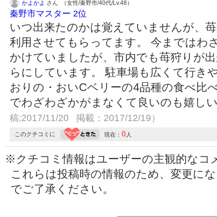
かよかよ
さん （女性/秦野市/40代/Lv.48）
秦野市マスター 2位
いつ出来たのかは覚えていませんが、苺
利用させてもらってます。 今まではわ
かけていましたが、市内でも苺狩りが出
らにしています。 駐車場も広くて行き
おりの・おいCベリーの4品種の食べ比
でわざわざかがまなくて良いのも嬉し
稿:2017/11/20 掲載：2017/12/19）
0
このクチコミに
現在：
人
※クチコミ情報はユーザーの主観的なコ
これらは投稿時の情報のため、変更に
でご了承ください。