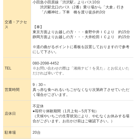
小田急小田原線「渋沢駅」よりバス10分
渋沢駅北口のバス（2番）乗り場から「大倉」行き
「八幡神社」下車 橋を渡り徒歩約3分
交通・アクセ
ス
【車】
東京方面よりお越しの方・・・秦野中井ＩＣより 約15分
静岡方面よりお越しの方・・・大井松田ＩＣより 約15分
※道の曲がるポイントに看板を設置しておりますので参考
にして下さい。
080-2098-4452
TEL
※お問い合わせの際は「湘南ナビ！を見た」とお伝えいた
だければ幸いです。
9：30～
営業時間
真っ赤な食べれるいちごがなくなり次第終了させていただ
く場合がございます。
不定休
●苺狩り体験期間（1月上旬～5月下旬）
店休日
（天候やいちごの生育状況により、やむなくお休みする場
合がございます。お出かけ前はご確認下さい。）
駐車場
20台