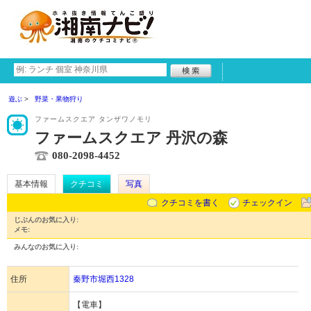
遊ぶ
野菜・果物狩り
ファームスクエア タンザワノモリ
ファームスクエア 丹沢の森
080-2098-4452
基本情報
クチコミ
写真
クチコミを書く
チェックイン
じぶんのお気に入り:
メモ:
みんなのお気に入り:
住所
秦野市堀西1328
【電車】