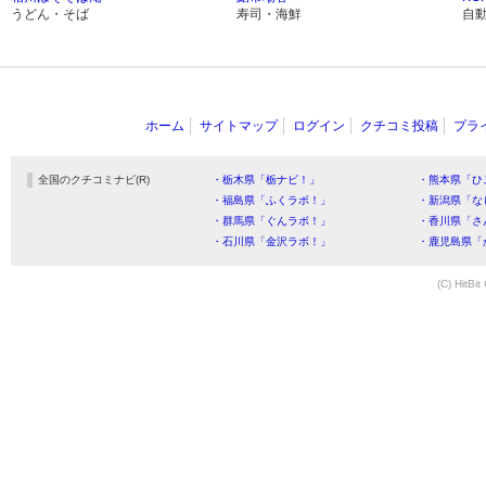
うどん・そば
寿司・海鮮
自
ホーム
サイトマップ
ログイン
クチコミ投稿
プラ
全国のクチコミナビ(R)
・栃木県「栃ナビ！」
・熊本県「ひ
・福島県「ふくラボ！」
・新潟県「な
・群馬県「ぐんラボ！」
・香川県「さ
・石川県「金沢ラボ！」
・鹿児島県「
(C) HitBit