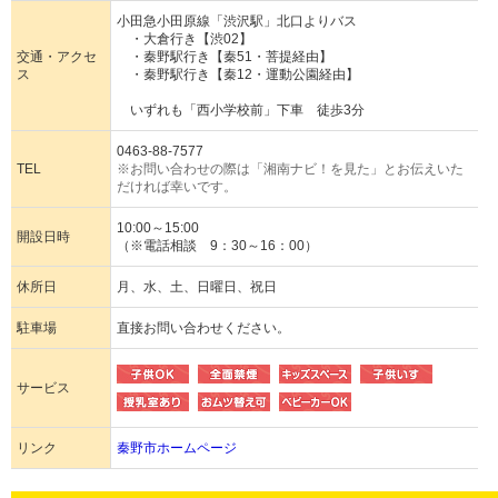
小田急小田原線「渋沢駅」北口よりバス
・大倉行き【渋02】
交通・アクセ
・秦野駅行き【秦51・菩提経由】
ス
・秦野駅行き【秦12・運動公園経由】
いずれも「西小学校前」下車 徒歩3分
0463-88-7577
TEL
※お問い合わせの際は「湘南ナビ！を見た」とお伝えいた
だければ幸いです。
10:00～15:00
開設日時
（※電話相談 9：30～16：00）
休所日
月、水、土、日曜日、祝日
駐車場
直接お問い合わせください。
サービス
リンク
秦野市ホームページ