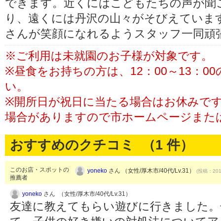
できます。近くにはこどもたちの声が聞
り、遠くには丹沢の山々がそびえていま
さんが笑顔になれるようスタッフ一同頑
※ご利用は未就園のお子様が対象です。
※昼食をお持ちの方は、12：00～13：
い。
※開所日が祝日に当たる場合はお休みで
場合がありますので市ホームページまた
おすすめのクチコミ （
1
件）
このお店・スポットの
yoneko
さん （女性/厚木市/40代/Lv.31）
(投稿：2018
推薦者
yoneko
さん （女性/厚木市/40代/Lv.31）
友達に教えてもらい遊びに行きました。