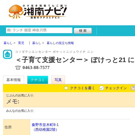
暮らし
育児
暮らし
暮らしの役立ち情報
コソダテシエンセンター ポケットニジュウイチ ニシ
＜子育て支援センター＞ ぽけっと21 
0463-88-7577
基本情報
クチコミ
写真
クチコミを書く
チェックイン
じぶんのお気に入り:
メモ:
みんなのお気に入り:
秦野市並木町8-1
住所
（西幼稚園2階）