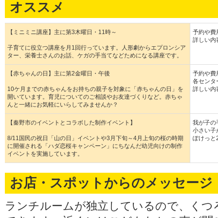
オススメ
【ミニミニ講座】主に第3木曜日・11時～
予約や費
詳しい内
子育てに役立つ講座を月1回行っています。人形劇からエプロンシア
ター、栄養士さんのお話、ケガの手当てなどためになる講座です。
【赤ちゃんの日】主に第2金曜日・午後
予約や費
各センタ
10ケ月までの赤ちゃんをお持ちの親子を対象に「赤ちゃんの日」を
詳しい内
開いています。育児についてのご相談やお友達づくりなど。赤ちゃ
んと一緒にお気軽にいらしてみませんか？
【秦野市のイベントとコラボした制作イベント】
我が子の
小さい子
8/11国民の祝日「山の日」イベントや3月下旬～4月上旬の桜の時期
ぽけっと
に開催される「ハダ恋桜キャンペーン」にちなんだ幼児向けの制作
イベントを実施しています。
お店・スポットからのメッセージ
ランチルームが独立しているので、くつ