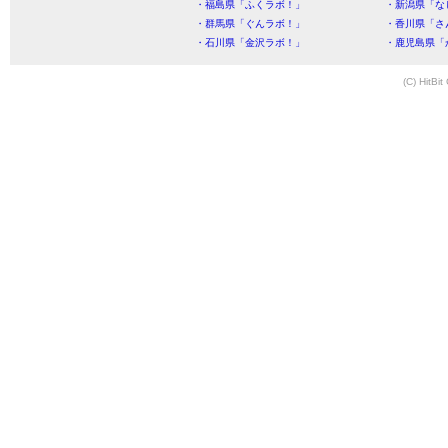
・福島県「ふくラボ！」
・新潟県「な
・群馬県「ぐんラボ！」
・香川県「さ
・石川県「金沢ラボ！」
・鹿児島県「
(C) HitBit