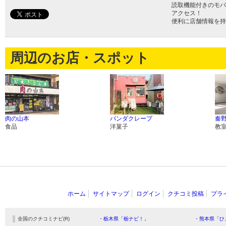
読取機能付きのモバ
アクセス！
便利に店舗情報を持
周辺のお店・スポット
肉の山本
パンダクレープ
秦
食品
洋菓子
教
ホーム
サイトマップ
ログイン
クチコミ投稿
プラ
全国のクチコミナビ(R)
・栃木県「栃ナビ！」
・熊本県「ひ