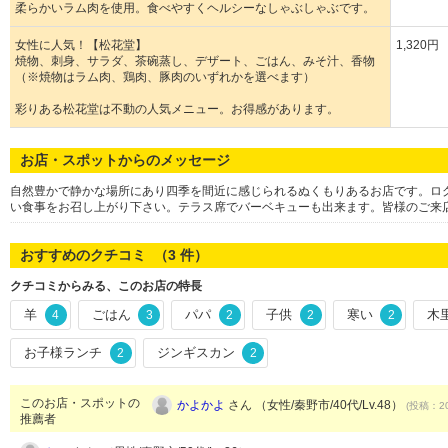
柔らかいラム肉を使用。食べやすくヘルシーなしゃぶしゃぶです。
女性に人気！【松花堂】
1,320円
焼物、刺身、サラダ、茶碗蒸し、デザート、ごはん、みそ汁、香物
（※焼物はラム肉、鶏肉、豚肉のいずれかを選べます）
彩りある松花堂は不動の人気メニュー。お得感があります。
お店・スポットからのメッセージ
自然豊かで静かな場所にあり四季を間近に感じられるぬくもりあるお店です。ロ
い食事をお召し上がり下さい。テラス席でバーベキューも出来ます。皆様のご来
おすすめのクチコミ （
3
件）
クチコミからみる、このお店の特長
羊
ごはん
パパ
子供
寒い
木
4
3
2
2
2
お子様ランチ
ジンギスカン
2
2
このお店・スポットの
かよかよ
さん （女性/秦野市/40代/Lv.48）
(投稿：20
推薦者