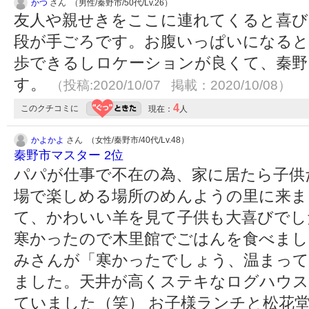
かつ
さん （男性/秦野市/50代/Lv.26）
友人や親せきをここに連れてくると喜び
段が手ごろです。お腹いっぱいになると
歩できるしロケーションが良くて、秦野
す。
（投稿:2020/10/07 掲載：2020/10/08）
4
このクチコミに
現在：
人
かよかよ
さん （女性/秦野市/40代/Lv.48）
秦野市マスター 2位
パパが仕事で不在の為、家に居たら子供
場で楽しめる場所のめんようの里に来ま
て、かわいい羊を見て子供も大喜びでし
寒かったので木里館でごはんを食べまし
みさんが「寒かったでしょう、温まって
ました。天井が高くステキなログハウス
ていました（笑） お子様ランチと松花