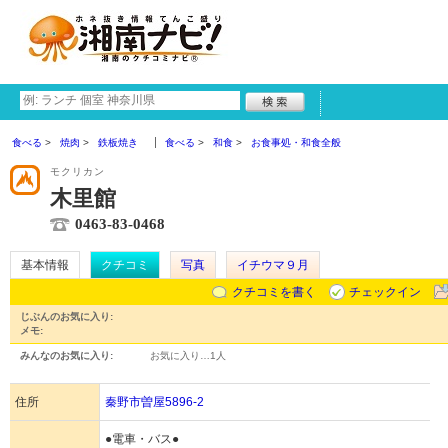
食べる
焼肉
鉄板焼き
食べる
和食
お食事処・和食全般
モクリカン
木里館
0463-83-0468
基本情報
クチコミ
写真
イチウマ９月
クチコミを書く
チェックイン
じぶんのお気に入り:
メモ:
みんなのお気に入り:
お気に入り…
1人
住所
秦野市曽屋5896-2
●電車・バス●