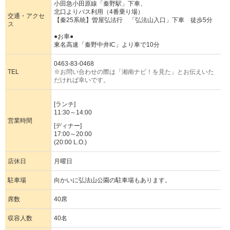
小田急小田原線「秦野駅」下車、
北口よりバス利用（4番乗り場）
交通・アクセ
【秦25系統】曽屋弘法行 「弘法山入口」下車 徒歩5分
ス
●お車●
東名高速「秦野中井IC」より車で10分
0463-83-0468
TEL
※お問い合わせの際は「湘南ナビ！を見た」とお伝えいた
だければ幸いです。
[ランチ]
11:30～14:00
営業時間
[ディナー]
17:00～20:00
(20:00 L.O.)
店休日
月曜日
駐車場
向かいに弘法山公園の駐車場もあります。
席数
40席
収容人数
40名