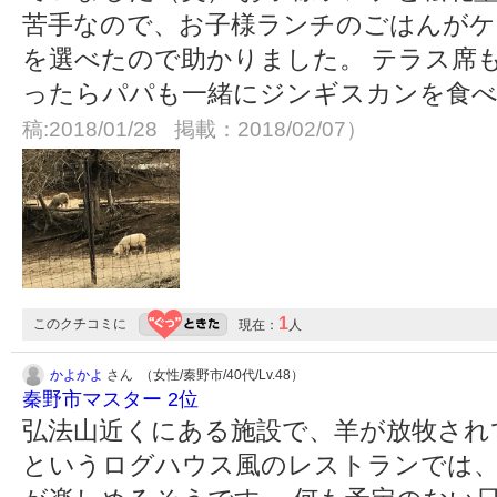
苦手なので、お子様ランチのごはんが
を選べたので助かりました。 テラス席
ったらパパも一緒にジンギスカンを食
稿:2018/01/28 掲載：2018/02/07）
1
このクチコミに
現在：
人
かよかよ
さん （女性/秦野市/40代/Lv.48）
秦野市マスター 2位
弘法山近くにある施設で、羊が放牧され
というログハウス風のレストランでは