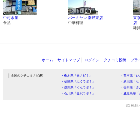
中村水産
バーミヤン 秦野東店
東
食品
中華料理
店
雑
ホーム
サイトマップ
ログイン
クチコミ投稿
プラ
全国のクチコミナビ(R)
・栃木県「栃ナビ！」
・熊本県「ひ
・福島県「ふくラボ！」
・新潟県「な
・群馬県「ぐんラボ！」
・香川県「さ
・石川県「金沢ラボ！」
・鹿児島県「
(C) HitBit