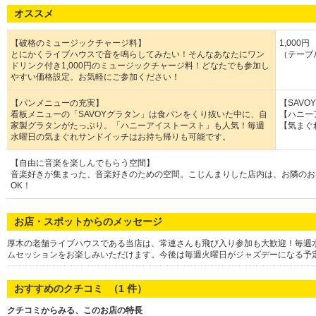
オススメ
【破格のミュージックチャージ料】
1,000円
とにかくライブハウスで音を鳴らしてみたい！そんなあなたにワン
（テーブ
ドリンク付き1,000円のミュージックチャージ料！どなたでも参加し
やすい価格設定。お気軽にご参加ください！
【パンメニューの充実】
【SAVO
看板メニューの「SAVOYグラタン」は食パンをくり抜いた中に、自
【ハニー
家製グラタンがたっぷり。「ハニーアイストースト」も人気！毎週
【気まぐ
水曜日の気まぐれサンドイッチはお持ち帰りも可能です。
【自由に音楽を楽しんでもらう空間】
音楽好きが集まった、音楽好きのための空間。こじんまりした店内は、お隣のお
OK！
お店・スポットからのメッセージ
厚木の老舗ライブハウスである当店は、常連さんも飛び入り参加も大歓迎！毎週
ムセッションをお楽しみいただけます。今後は毎週火曜日がジャズデーになる予定
おすすめのクチコミ （
1
件）
クチコミからみる、このお店の特長