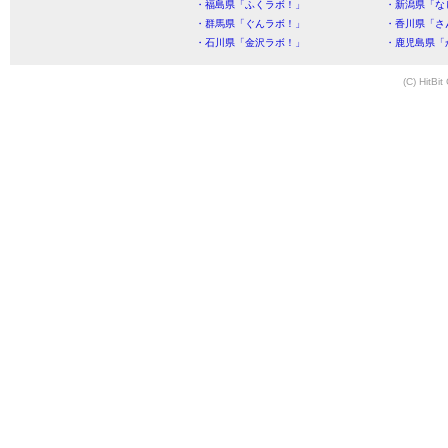
・福島県「ふくラボ！」
・新潟県「な
・群馬県「ぐんラボ！」
・香川県「さ
・石川県「金沢ラボ！」
・鹿児島県「
(C) HitBit