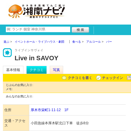
遊ぶ
イベントホール・ライブハウス・劇団
食べる
アルコール
バー
ライブインサヴォイ
Live in SAVOY
基本情報
クチコミ
写真
クチコミを書く
チェックイン
じぶんのお気に入り:
メモ:
みんなのお気に入り:
住所
厚木市栄町1-11-12 1F
交通・アクセ
小田急線本厚木駅北口下車 徒歩8分
ス