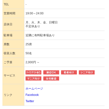
TEL
-
営業時間
19:00～24:00
月、火、木、金、日曜日
店休日
不定休あり
駐車場
近隣に有料駐車場あり
席数
25席
収容人数
50名
ご予算
2,000円 ～
サービス
ホームページ
リンク
Facebook
Twitter