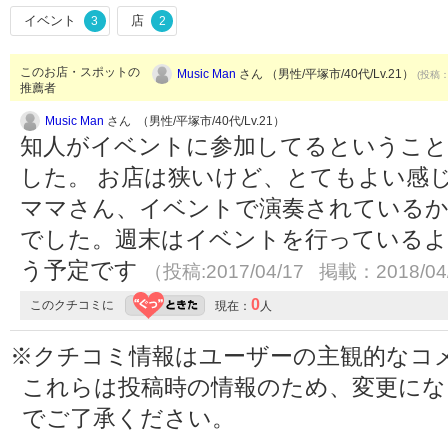
イベント
店
3
2
このお店・スポットの
Music Man
さん （男性/平塚市/40代/Lv.21）
(投稿：
推薦者
Music Man
さん （男性/平塚市/40代/Lv.21）
知人がイベントに参加してるということ
した。 お店は狭いけど、とてもよい感
ママさん、イベントで演奏されているか
でした。週末はイベントを行っている
う予定です
（投稿:2017/04/17 掲載：2018/04
0
このクチコミに
現在：
人
※クチコミ情報はユーザーの主観的なコ
これらは投稿時の情報のため、変更に
でご了承ください。