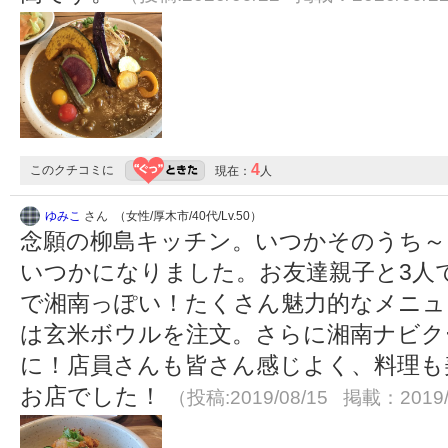
4
このクチコミに
現在：
人
ゆみこ
さん （女性/厚木市/40代/Lv.50）
念願の柳島キッチン。いつかそのうち～
いつかになりました。お友達親子と3人
で湘南っぽい！たくさん魅力的なメニュ
は玄米ボウルを注文。さらに湘南ナビク
に！店員さんも皆さん感じよく、料理も
お店でした！
（投稿:2019/08/15 掲載：2019/