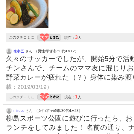
3
このクチコミに
現在：
人
壱参五
さん （男性/平塚市/50代/Lv.12）
久々のサッカーでしたが、開始5分で活
チンさんで、チームのママ友に混じりお
野菜カレーが疲れた（？）身体に染み渡
載：2019/03/19）
1
このクチコミに
現在：
人
miruco
さん （女性/茅ヶ崎市/30代/Lv.23）
柳島スポーツ公園に遊びに行ったら、お
ランチをしてみました！ 名前の通り、