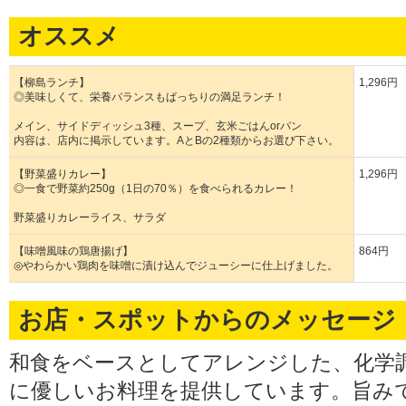
オススメ
【柳島ランチ】
1,296円
◎美味しくて、栄養バランスもばっちりの満足ランチ！
メイン、サイドディッシュ3種、スープ、玄米ごはんorパン
内容は、店内に掲示しています。AとBの2種類からお選び下さい。
【野菜盛りカレー】
1,296円
◎一食で野菜約250g（1日の70％）を食べられるカレー！
野菜盛りカレーライス、サラダ
【味噌風味の鶏唐揚げ】
864円
◎やわらかい鶏肉を味噌に漬け込んでジューシーに仕上げました。
お店・スポットからのメッセージ
和食をベースとしてアレンジした、化学
に優しいお料理を提供しています。旨み