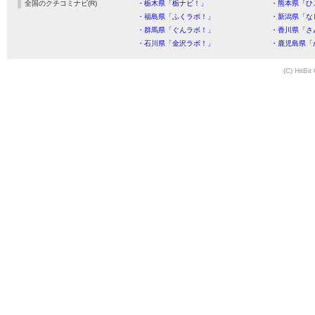
全国のクチコミナビ(R)
・栃木県「栃ナビ！」
・熊本県「ひ
・福島県「ふくラボ！」
・新潟県「な
・群馬県「ぐんラボ！」
・香川県「さ
・石川県「金沢ラボ！」
・鹿児島県「
(C) HitBit