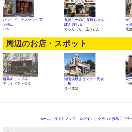
パン・ド・ナノッシュ 茅
九州らーめん 長崎ちゃん
か
ヶ崎店
ぽん 霧しま
ヶ
パン
ちゃんぽん・皿うどん
居
周辺のお店・スポット
柳島キャンプ場
湘南浜焼きセンター 海女
泉
アウトドア・公園
小屋
中
食べ放題
ホーム
サイトマップ
ログイン
クチコミ投稿
プラ