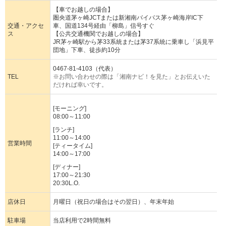
【車でお越しの場合】
圏央道茅ヶ崎JCTまたは新湘南バイパス茅ヶ崎海岸IC下
交通・アクセ
車、国道134号経由「柳島」信号すぐ
ス
【公共交通機関でお越しの場合】
JR茅ヶ崎駅から茅33系統または茅37系統に乗車し「浜見平
団地」下車、徒歩約10分
0467-81-4103（代表）
TEL
※お問い合わせの際は「湘南ナビ！を見た」とお伝えいた
だければ幸いです。
[モーニング]
08:00～11:00
[ランチ]
11:00～14:00
営業時間
[ティータイム]
14:00～17:00
[ディナー]
17:00～21:30
20:30L.O.
店休日
月曜日（祝日の場合はその翌日）、年末年始
駐車場
当店利用で2時間無料