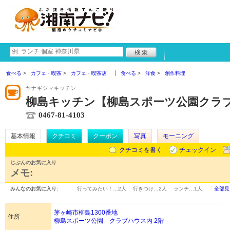
食べる
カフェ・喫茶
カフェ・喫茶店
食べる
洋食
創作料理
ヤナギシマキッチン
柳島キッチン【柳島スポーツ公園クラ
0467-81-4103
基本情報
クチコミ
クーポン
写真
モーニング
クチコミを書く
チェックイン
じぶんのお気に入り:
メモ:
みんなのお気に入り:
行ってみたい！…
2人
行きつけ…
2人
ランチ…
1人
全部見
茅ヶ崎市柳島1300番地
住所
柳島スポーツ公園 クラブハウス内 2階