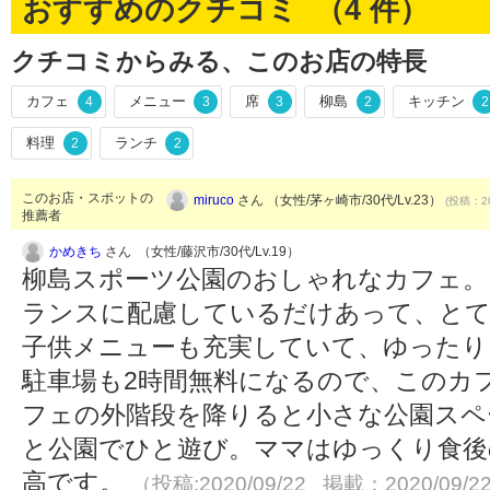
おすすめのクチコミ （
4
件）
クチコミからみる、このお店の特長
カフェ
メニュー
席
柳島
キッチン
4
3
3
2
2
料理
ランチ
2
2
このお店・スポットの
miruco
さん （女性/茅ヶ崎市/30代/Lv.23）
(投稿：20
推薦者
かめきち
さん （女性/藤沢市/30代/Lv.19）
柳島スポーツ公園のおしゃれなカフェ。
ランスに配慮しているだけあって、とて
子供メニューも充実していて、ゆったり
駐車場も2時間無料になるので、このカ
フェの外階段を降りると小さな公園スペ
と公園でひと遊び。ママはゆっくり食後
高です。
（投稿:2020/09/22 掲載：2020/09/2