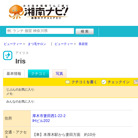
ビューティー
まつ毛サロン
ビューティー
美容室
アイリス
Iris
基本情報
クチコミ
写真
クチコミを書く
チェックイン
じぶんのお気に入り:
メモ:
みんなのお気に入り:
厚木市妻田西1-22-2
住所
IHビル202
交通・アクセ
【車】本厚木駅から妻田方面 約10分
ス