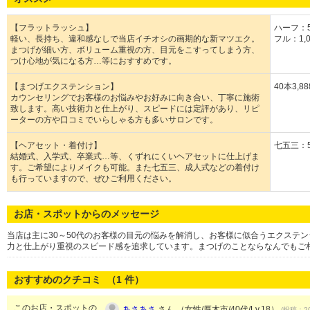
【フラットラッシュ】
ハーフ：5
軽い、長持ち、違和感なしで当店イチオシの画期的な新マツエク。
フル：1,
まつげが細い方、ボリューム重視の方、目元をこすってしまう方、
つけ心地が気になる方…等におすすめです。
【まつげエクステンション】
40本3,8
カウンセリングでお客様のお悩みやお好みに向き合い、丁寧に施術
致します。高い技術力と仕上がり、スピードには定評があり、リピ
ーターの方や口コミでいらしゃる方も多いサロンです。
【ヘアセット・着付け】
七五三：5
結婚式、入学式、卒業式…等、くずれにくいヘアセットに仕上げま
す。ご希望によりメイクも可能。また七五三、成人式などの着付け
も行っていますので、ぜひご利用ください。
お店・スポットからのメッセージ
当店は主に30～50代のお客様の目元の悩みを解消し、お客様に似合うエクステ
力と仕上がり重視のスピード感を追求しています。まつげのことならなんでもご
おすすめのクチコミ （
1
件）
このお店・スポットの
あさあさ
さん （女性/厚木市/40代/Lv.18）
(投稿：20