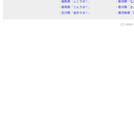
・福島県「ふくラボ！」
・新潟県「な
・群馬県「ぐんラボ！」
・香川県「さ
・石川県「金沢ラボ！」
・鹿児島県「
(C) HitBit