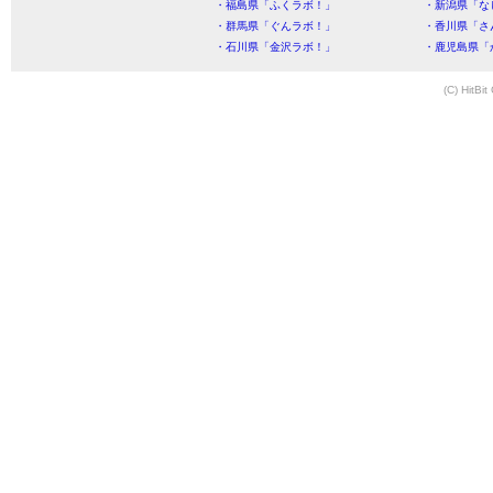
・福島県「ふくラボ！」
・新潟県「な
・群馬県「ぐんラボ！」
・香川県「さ
・石川県「金沢ラボ！」
・鹿児島県「
(C) HitBit