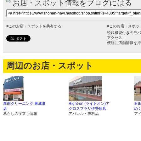
お店・スポット情報をブログにはる
■
このお店・スポットを共有する
■
このお店・スポッ
読取機能付きのモバ
アクセス！
便利に店舗情報を持
周辺のお店・スポット
厚南クリーニング 東成瀬
Right-on (ライトオン)ア
石
店
クロスプラザ伊勢原店
め
暮らしの役立ち情報
アパレル・衣料品
ア