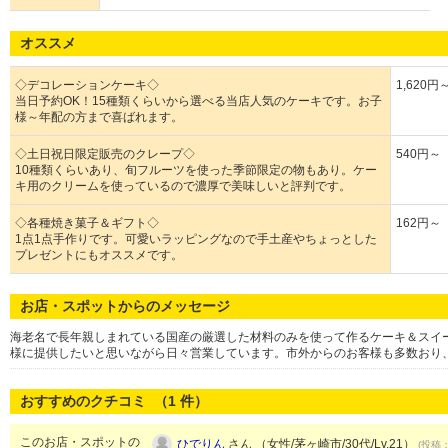
オススメ
◇デコレーションケーキ◇
1,620円
当日予約OK！15種類くらいから選べる当店人気のケーキです。お子
様～年配の方まで喜ばれます。
◇土日祝日限定販売のクレープ◇
540円～
10種類くらいあり、旬フルーツを使った季節限定の物もあり。ケー
キ用のクリームを使っているので濃厚で美味しいと評判です。
◇各種焼き菓子＆ギフト◇
162円～
1点1点手作りです。可愛いラッピングなので手土産やちょっとした
プレゼントにもオススメです。
お店・スポットからのメッセージ
海老名で長年親しまれている国産の厳選した材料のみを使って作るケーキ＆スイ
様に提供したいと思いながら日々営業しています。市外からのお客様も多数おり
おすすめのクチコミ （
1
件）
このお店・スポットの
ひでりん
さん （女性/茅ヶ崎市/30代/Lv.21）
(投稿：