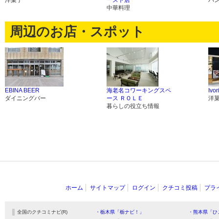
洋菓子
ースト店
パ
中華料理
周辺のお店・スポット
EBINA BEER
海老名コワーキングスペ
Ivo
ダイニングバー
ース ＲＯＬＥ
洋
暮らしの役立ち情報
ホーム
サイトマップ
ログイン
クチコミ投稿
プラ
全国のクチコミナビ(R)
・栃木県「栃ナビ！」
・熊本県「ひ