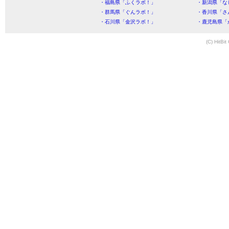
・福島県「ふくラボ！」
・新潟県「な
・群馬県「ぐんラボ！」
・香川県「さ
・石川県「金沢ラボ！」
・鹿児島県「
(C) HitBit