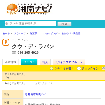
食べる
スウィーツ
洋菓子
ショッピング
おみやげ・民芸品
クゥ デ ラパン
クウ・デ・ラパン
046-205-4020
基本情報
クチコミ
写真
2月イチウマフルーツ
クチコミを書く
チェックイン
じぶんのお気に入り:
メモ:
みんなのお気に入り:
お気に入り…
1人
住所
海老名市扇町6-7
交通・アクセ
小田急海老名駅より徒歩4分