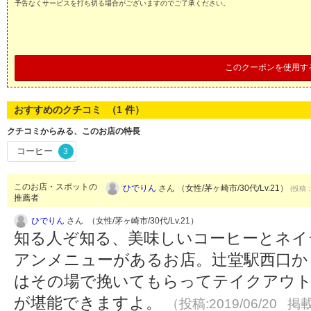
予告なくサービスを打ち切る場合がございますのでご了承ください。
このクーポンを使用す
おすすめのクチコミ （
1
件）
クチコミからみる、このお店の特長
コーヒー
3
このお店・スポットの
ひでりん
さん （女性/茅ヶ崎市/30代/Lv.21）
(投稿：
推薦者
ひでりん
さん （女性/茅ヶ崎市/30代/Lv.21）
知る人ぞ知る、美味しいコーヒーとネイ
アンメニューがあるお店。辻堂駅西口か
はその場で挽いてもらってテイクアウト
が堪能できますよ。
（投稿:2019/06/20 掲載