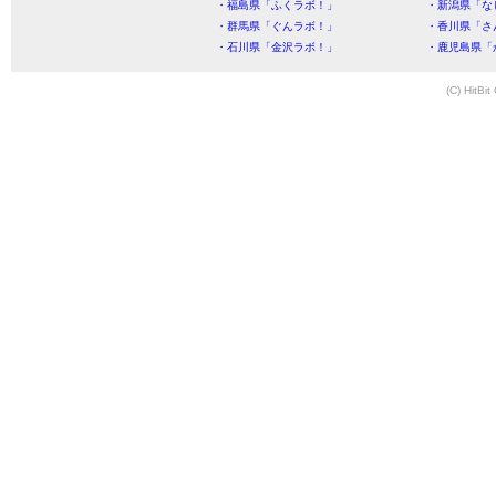
・福島県「ふくラボ！」
・新潟県「な
・群馬県「ぐんラボ！」
・香川県「さ
・石川県「金沢ラボ！」
・鹿児島県「
(C) HitBit