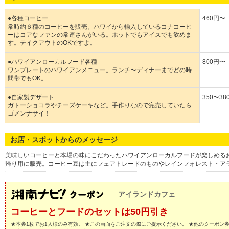
●各種コーヒー
460円〜
常時約６種のコーヒーを販売。ハワイから輸入しているコナコーヒ
ーはコアなファンの常連さんがいる。ホットでもアイスでも飲めま
す。テイクアウトのOKですよ。
●ハワイアンローカルフード各種
800円〜
ワンプレートのハワイアンメニュー。ランチ〜ディナーまでどの時
間帯でもOK。
●自家製デザート
350〜38
ガトーショコラやチーズケーキなど。手作りなので完売していたら
ゴメンナサイ！
お店・スポットからのメッセージ
美味しいコーヒーと本場の味にこだわったハワイアンローカルフードが楽しめる
帰り用に販売。コーヒー豆は主にフェアトレードのものやレインフォレスト・ア
アイランドカフェ
コーヒーとフードのセットは50円引き
★本券1枚でお1人様のみ有効。 ★この画面をご注文の際にご提示ください。 ★他のクーポン