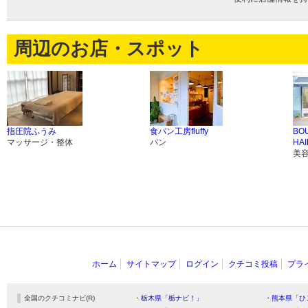
周辺のお店・スポット
指圧院ふうみ
食パン工房fluffy
BO
マッサージ・整体
パン
HA
美
ホーム
サイトマップ
ログイン
クチコミ投稿
プラ
全国のクチコミナビ(R)
・栃木県「栃ナビ！」
・熊本県「ひ