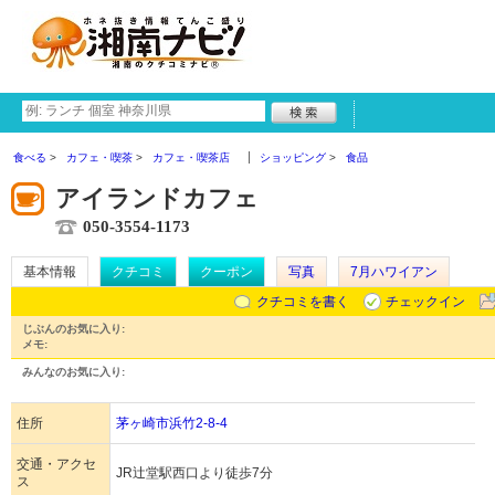
食べる
カフェ・喫茶
カフェ・喫茶店
ショッピング
食品
アイランドカフェ
050-3554-1173
基本情報
クチコミ
クーポン
写真
7月ハワイアン
クチコミを書く
チェックイン
じぶんのお気に入り:
メモ:
みんなのお気に入り:
住所
茅ヶ崎市浜竹2-8-4
交通・アクセ
JR辻堂駅西口より徒歩7分
ス