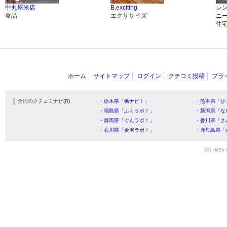
中丸屋米店
B.exciting
レ
食品
エクササイズ
ニ
住
ホーム
サイトマップ
ログイン
クチコミ投稿
プラ
全国のクチコミナビ(R)
・栃木県「栃ナビ！」
・熊本県「ひ
・福島県「ふくラボ！」
・新潟県「な
・群馬県「ぐんラボ！」
・香川県「さ
・石川県「金沢ラボ！」
・鹿児島県「
(C) HitBit