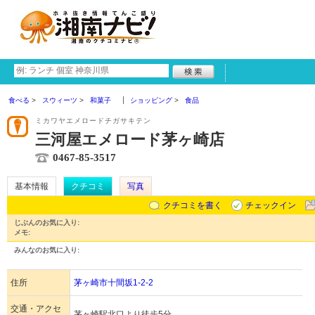
食べる
スウィーツ
和菓子
ショッピング
食品
ミカワヤエメロードチガサキテン
三河屋エメロード茅ヶ崎店
0467-85-3517
基本情報
クチコミ
写真
クチコミを書く
チェックイン
じぶんのお気に入り:
メモ:
みんなのお気に入り:
住所
茅ヶ崎市十間坂1-2-2
交通・アクセ
茅ヶ崎駅北口より徒歩5分