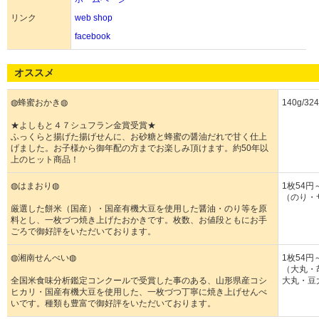
リンク
web shop
facebook
オススメ
◍蜂蜜おかき◍
140g/32
★よしもと４７シュフラン金賞受賞★
ふっくらと揚げた揚げせんに、お砂糖と蜂蜜の醤油だれで甘く仕上
げました。お子様から御年配の方までお楽しみ頂けます。約50年以
上のヒット商品！
◍はまおり◍
1枚54円
（のり・
厳選した餅米（国産）・国産有機大豆を使用した醤油・のり等を原
料とし、一枚づつ焼き上げたおかきです。枚数、お値段ともにお手
ごろで御好評をいただいております。
◍湘南せんべい◍
1枚54円
（大丸・
全国米食味分析鑑定コンクールで受賞した事のある、山形県産コシ
大丸・豆
ヒカリ・国産有機大豆を使用した、一枚づつ丁寧に焼き上げせんべ
いです。種類も豊富で御好評をいただいております。