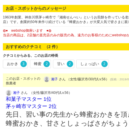
お店・スポットからのメッセージ
1963年創業、神奈川県茅ヶ崎市で『湘南せんべい』というお煎餅を作っている
店）です。創業約50年来作り続けている『蜂蜜おかき』が大変人気で皆さまに親
◍● webshop御座います ●◍
当店の商品は、2店舗の直売店のみの販売の為、遠方のお客様のためにwebsho
おすすめのクチコミ （
2
件）
クチコミからみる、このお店の特長
おかき
蜂蜜
甘い
しょっぱい
3
2
2
2
このお店・スポットの
湘子
さん （女性/藤沢市/30代/Lv.56）
(投稿：2019/0
推薦者
湘子
さん （女性/藤沢市/40代/Lv.56）
和菓子マスター 1位
茅ヶ崎市マスター 2位
先日、習い事の先生から蜂蜜おかきを頂
蜂蜜おかき、甘さとしょっぱさがちょう