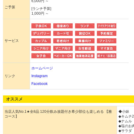
6,000円 ～
ご予算
[ランチ予算]
1,000円 ～
サービス
ホームページ
リンク
Instagram
Facebook
オススメ
当店人気No.1★全8品 120分飲み放題付き希少部位も楽しめる 【雅
◆小鉢
コース】
◆キムチ
◆ナムル
◆塩のお
◆サラダ