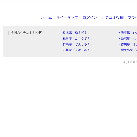
ホーム
サイトマップ
ログイン
クチコミ投稿
プラ
全国のクチコミナビ(R)
・栃木県「栃ナビ！」
・熊本県「ひ
・福島県「ふくラボ！」
・新潟県「な
・群馬県「ぐんラボ！」
・香川県「さ
・石川県「金沢ラボ！」
・鹿児島県「
(C) HitBit