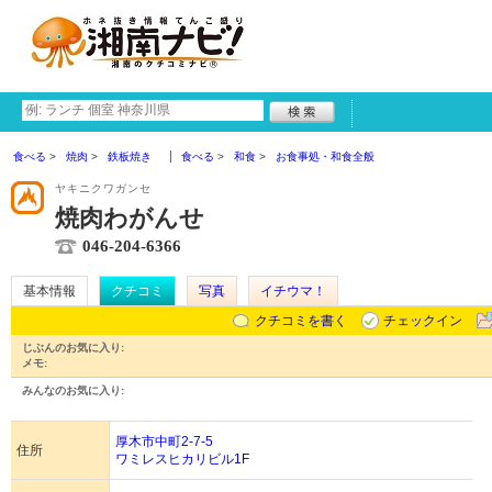
食べる
焼肉
鉄板焼き
食べる
和食
お食事処・和食全般
ヤキニクワガンセ
焼肉わがんせ
046-204-6366
基本情報
クチコミ
写真
イチウマ！
クチコミを書く
チェックイン
じぶんのお気に入り:
メモ:
みんなのお気に入り:
厚木市中町2-7-5
住所
ワミレスヒカリビル1F