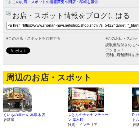
このお店・スポットの情報変更や閉店・移転を報告
お店・スポット情報をブログにはる
■
このお店・スポットを共有する
■
このお店・スポッ
読取機能付きのモバ
アクセス！
便利に店舗情報を持
周辺のお店・スポット
くいもの屋わん 本厚木店
ふとんのナカヤマチェー
Piz
居酒屋
ン 厚木店
ト
雑貨・インテリア
居