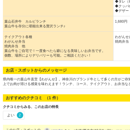
◆タレ（
◆クッパ
◆デザー
葉山石井牛 カルビランチ
1,680円
葉山牛を存分に堪能出来る贅沢ランチ♪
テイクアウト各種
わがんせ弁
わがんせ弁当
焼肉弁当 
焼肉弁当 他
葉山牛をご自宅で！一度食べたら癖になる美味しいお弁当です。
個数、場所によりデリバリーも可能。ご相談ください！
お店・スポットからのメッセージ
県内唯一の葉山牛直営【わがんせ】。神奈川のブランド牛として多くの方がご存
上でお肉が溶ける感覚を味わえます！ランチ、コース、テイクアウト、お弁当な
おすすめのクチコミ （
1
件）
クチコミからみる、このお店の特長
よい
2
このお店・スポットの