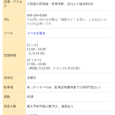
交通・アクセ
小田急小田原線「本厚木駅」北口より徒歩約3分
ス
046-204-6366
TEL
※お問い合わせの際は「湘南ナビ！を見た」とお伝えいた
だければ幸いです。
メール
メールを送る
[ランチ]
11:00～15:00
（L.O.14.30）
営業時間
[ディナー]
17:00～24:00
（料理L.O.22:00、ドリンクL.O.22:30）
店休日
水曜日
駐車場
有（ディナーのみ、駐車証明書持参で1,000円支払い）
席数
65席
収容人数
最大予約可能人数70人、個室あり