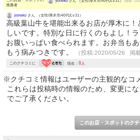
yoneko
さん （女性/厚木市/40代/Lv.31）
(投稿：2020
推薦者
yoneko
さん （女性/厚木市/40代/Lv.31）
高級葉山牛を堪能出来るお店が厚木に！
しいです。特別な日に行くのもよし！ラ
お腹いっぱい食べられます。お弁当もあ
もう病みつきです。
（投稿:2020/05/26 掲載
8
このクチコミに
現在：
人
※クチコミ情報はユーザーの主観的なコ
これらは投稿時の情報のため、変更に
でご了承ください。
このお店・スポットのクチ