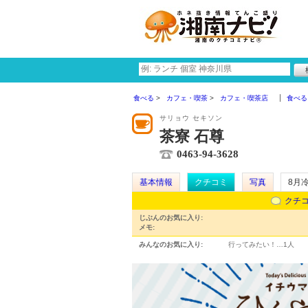
食べる
カフェ・喫茶
カフェ・喫茶店
食べる
サリョウ セキソン
茶寮 石尊
0463-94-3628
基本情報
クチコミ
写真
8月
クチ
じぶんのお気に入り:
メモ:
みんなのお気に入り:
行ってみたい！…
1人