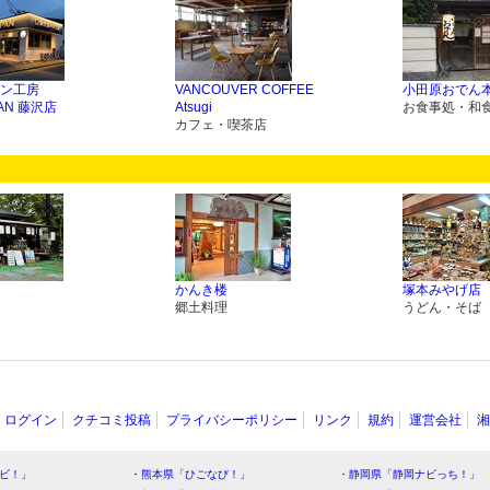
ン工房
VANCOUVER COFFEE
小田原おでん
PAN 藤沢店
Atsugi
お食事処・和
カフェ・喫茶店
かんき楼
塚本みやげ店
郷土料理
うどん・そば
ログイン
クチコミ投稿
プライバシーポリシー
リンク
規約
運営会社
湘
ビ！」
・熊本県「ひごなび！」
・静岡県「静岡ナビっち！」