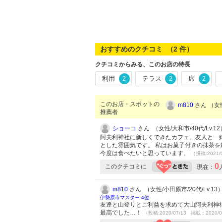
おすすめのクチコミ （
2
件）
クチコミからみる、このお店の特長
利用
テラス
席
2
2
2
このお店・スポットの
m810
さん （女性
推薦者
ショーコ
さん （女性/大和市/40代/Lv.12
阿夫利神社に新しくできたカフェ。友人と一
とした雰囲気です。 私はお菓子付きの抹茶を
今度は食べたいと思っています。
（投稿:2021/
0
このクチコミに
現在：
m810
さん （女性/小田原市/20代/Lv.13
伊勢原市マスター 4位
友達と山登りとご利益を求めて大山阿夫利神
最高でした…！
（投稿:2020/07/13 掲載：2020/0