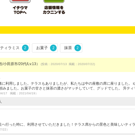
ティラミス
お菓子
抹茶
2
2
2
/小田原市/20代/Lv.13）
(投稿：2020/07/13 掲載：2020/07/22)
）
緒に利用しました。テラスもありましたが、私たちは中の座敷の席に座りました。 
頼みました。お菓子の甘さと抹茶の濃さがマッチしていて、グッドでした。 升ティ
04/17 掲載：2021/04/19）
人
）
社へ行った時に、利用させていただきました！テラス席からの景色と美味しいティ
7/22）