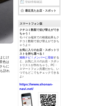
登録情報確認
最近見たお店・スポット
スマートフォン版
クチコミ数順で並び替えができ
ちゃう！
モバイル端末での検索結果もク
チコミ数順で並び替えができち
ゃうよ☆
お気に入りのお店・スポットリ
ストを持ち運べる！
はじけ
湘南ナビ！メンバーに登録
する
と、お気に入りのお店・スポッ
景色は
トリストが作れちゃう。PC・
さらに
スマートフォン共通だから、い
も訪れ
つでもどこでもチェックできる
よ♪
https://www.shonan-
navi.net/