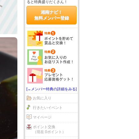
ると特典盛りだくさん！
湘南ナビ！
無料メンバー登録
[→メンバー特典の詳細をみる]
お気に入り
行きたいイベント
マイページ
ポイント交換
（現在 0ポイント）