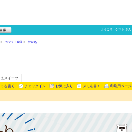
ようこそ！
ゲスト
さん
カフェ・喫茶
甘味処
冷えスイーツ
コミを書く
チェックイン
お気に入り
メモを書く
印刷用ページ