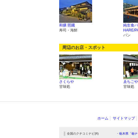
和膳 照國
純生食パ
寿司・海鮮
HARE/
パン
周辺のお店・スポット
さくらや
ゑちごや
甘味処
甘味処
ホーム
サイトマップ
全国のクチコミナビ(R)
・栃木県「栃ナ