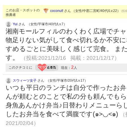
このお店・スポットの
coconut!
さん （女性/中郡二宮町/40代/Lv.22）
(投稿
推薦者
Yui
さん （女性/平塚市/40代/Lv.7）
湘南モールフィルのわくわく広場でチャ
物足りない気がして食べ切れるか不安に
すめるごとに美味しく感じて完食。 ま
す。
（投稿:2021/12/16 掲載：2021/12/17）
2
このクチコミに
現在：
人
スウィーツ女子
さん （女性/平塚市/20代/Lv.17）
いつも平日のランチは自分で作ったお弁
んが頼むとのことで私の分も頼んでもら
身魚あんかけ弁当♪日替わりメニューら
したお弁当を食べて満腹です(๑>◡<๑)
（
2021/02/04）