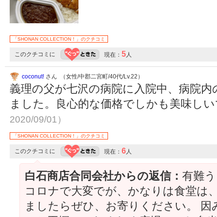
「SHONAN COLLECTION！」のクチコミ
5
このクチコミに
現在：
人
coconut!
さん （女性/中郡二宮町/40代/Lv.22）
義理の父が七沢の病院に入院中、病院内
ました。良心的な価格でしかも美味し
2020/09/01）
「SHONAN COLLECTION！」のクチコミ
6
このクチコミに
現在：
人
白石商店合同会社からの返信：
有難う
コロナで大変でが、かなりは食堂は、
ましたらぜひ、お寄りください。 因