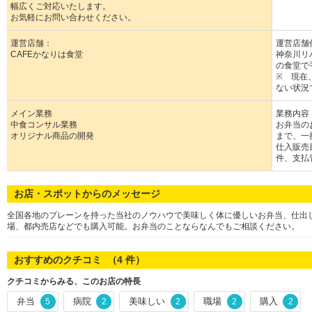
幅広くご対応いたします。
お気軽にお問い合わせください。
運営店舗：
運営店舗
CAFEかなりは食堂
神奈川リ
の食堂で
※ 現在
ない状況
メイン業務
業務内容
中食コンサル業務
お弁当の
オリジナル商品の開発
まで、一
仕入販売
件、支払
お店・スポットからのメッセージ
全国各地のブレーンを持った当社のノウハウで美味しく体に優しいお弁当、仕出
場、都内売店などでも購入可能。お弁当のことならなんでもご相談ください。
おすすめのクチコミ （
4
件）
クチコミからみる、このお店の特長
弁当
病院
美味しい
職場
購入
5
2
2
2
2