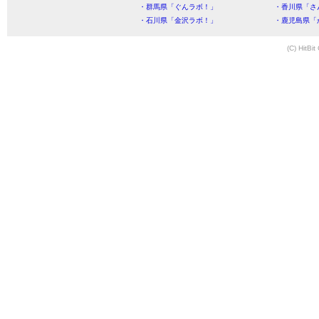
・群馬県「ぐんラボ！」
・香川県「さ
・石川県「金沢ラボ！」
・鹿児島県「
(C) HitBit