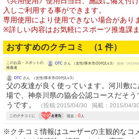
《共用使用》使用日当日、施設に備え付
入しご利用する事ができます。
専用使用により使用できない場合があり
※詳しい内容はお気軽にスポーツ推進課
おすすめのクチコミ （
1
件）
このお店・スポットの
OTC
さん （女性/厚木市/20代/Lv.3）
(投稿：2015/04
推薦者
OTC
さん （女性/厚木市/20代/Lv.3）
父の友達が良く使っています。河川敷に
場で、神奈川県の協会公認コースだそう
うです。
（投稿:2015/04/30 掲載：2015/04/3
0
このクチコミに
現在：
人
※クチコミ情報はユーザーの主観的なコ