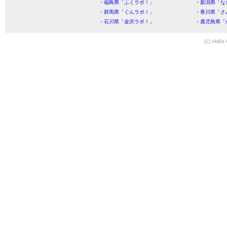
・福島県「ふくラボ！」
・新潟県「な
・群馬県「ぐんラボ！」
・香川県「さ
・石川県「金沢ラボ！」
・鹿児島県「
(C) HitBit