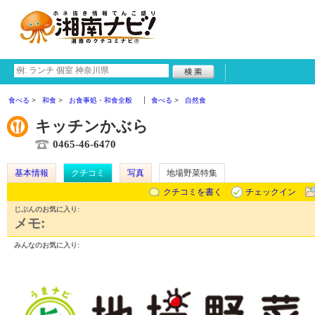
食べる
和食
お食事処・和食全般
食べる
自然食
キッチンかぶら
0465-46-6470
基本情報
クチコミ
写真
地場野菜特集
クチコミを書く
チェックイン
じぶんのお気に入り:
メモ:
みんなのお気に入り: