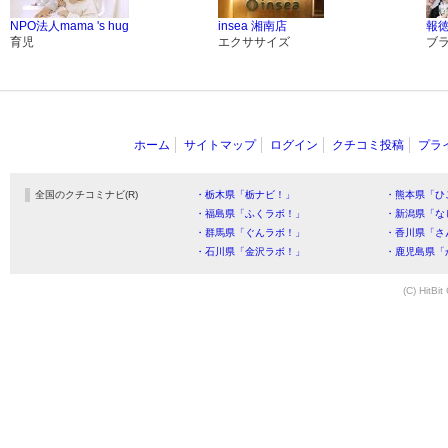
NPO法人mama 's hug
insea 湘南店
報
育児
エクササイズ
ブ
ホーム
サイトマップ
ログイン
クチコミ投稿
プラ
全国のクチコミナビ(R)
・栃木県「栃ナビ！」
・熊本県「ひ
・福島県「ふくラボ！」
・新潟県「な
・群馬県「ぐんラボ！」
・香川県「さ
・石川県「金沢ラボ！」
・鹿児島県「
(C) HitBit