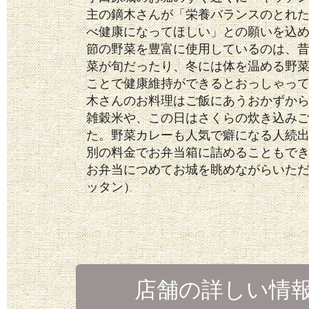
主の鏑木さんが「栄養バランスのとれ
べ健康になってほしい」との願いを込
節の野菜を豊富に使用しているのは、
菜が旬だったり、冬には体を温める野
ことで健康維持ができるとおっしゃっ
木さんのお料理はご飯にあうおかずか
雑穀米や、この日はさくらの炊き込み
た。野菜カレーも人気で癖になる人続
別の料金でお弁当箱に詰めることもで
お弁当につめてお城を眺めながらいた
ッタン）
店舗の詳しい情