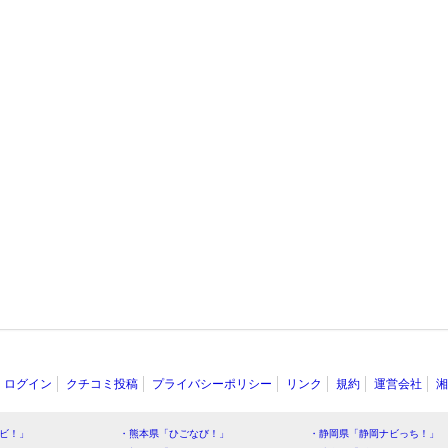
ログイン
クチコミ投稿
プライバシーポリシー
リンク
規約
運営会社
湘
ビ！」
・熊本県「ひごなび！」
・静岡県「静岡ナビっち！」