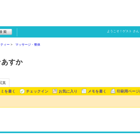
ようこそ！
ゲスト
さん
ーティー
マッサージ・整体
ロンあすか
写真
コミを書く
チェックイン
お気に入り
メモを書く
印刷用ページ