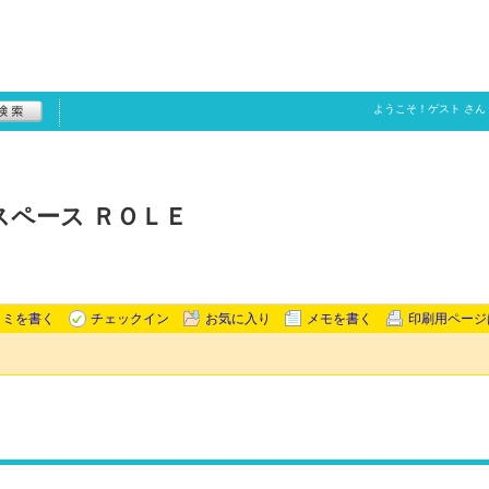
ようこそ！
ゲスト
さん
ペース ＲＯＬＥ
コミを書く
チェックイン
お気に入り
メモを書く
印刷用ページ