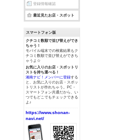
登録情報確認
最近見たお店・スポット
スマートフォン版
クチコミ数順で並び替えができ
ちゃう！
モバイル端末での検索結果もク
チコミ数順で並び替えができち
ゃうよ☆
お気に入りのお店・スポットリ
ストを持ち運べる！
湘南ナビ！メンバーに登録
する
と、お気に入りのお店・スポッ
トリストが作れちゃう。PC・
スマートフォン共通だから、い
つでもどこでもチェックできる
よ♪
https://www.shonan-
navi.net/