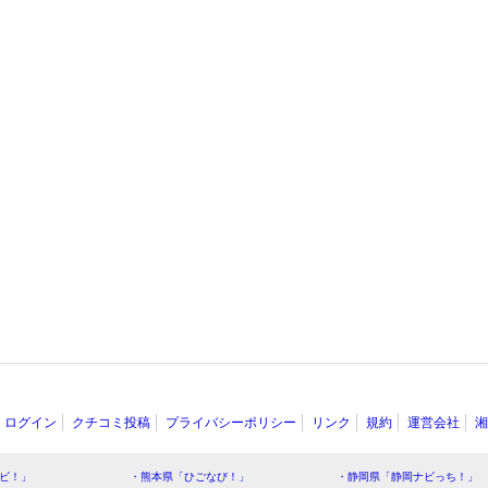
ログイン
クチコミ投稿
プライバシーポリシー
リンク
規約
運営会社
湘
ビ！」
・熊本県「ひごなび！」
・静岡県「静岡ナビっち！」