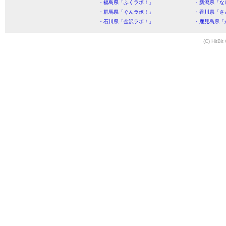
・福島県「ふくラボ！」
・新潟県「な
・群馬県「ぐんラボ！」
・香川県「さ
・石川県「金沢ラボ！」
・鹿児島県「
(C) HitBit