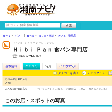
食べる
パン
食べる
カフェ・喫茶
カフェ・喫茶店
ヒビパン ショクパンセンモンテン
Ｈｉｂｉ Ｐａｎ 食パン専門店
0463-79-6167
基本情報
クチコミ
写真
イチウマ5月
クチコミを書く
チェックイン
じぶんのお気に入り:
メモ:
みんなのお気に入り:
行ってみたい！…
20人
お気に入り…
9人
おススメ☆…
2人
このお店・スポットの写真