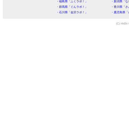
・福島県「ふくラボ！」
・新潟県「な
・群馬県「ぐんラボ！」
・香川県「さ
・石川県「金沢ラボ！」
・鹿児島県「
(C) HitBit