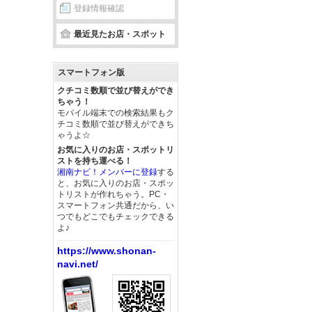
登録情報確認
最近見たお店・スポット
スマートフォン版
クチコミ数順で並び替えができ
ちゃう！
モバイル端末での検索結果もク
チコミ数順で並び替えができち
ゃうよ☆
お気に入りのお店・スポットリ
ストを持ち運べる！
湘南ナビ！メンバーに登録
する
と、お気に入りのお店・スポッ
トリストが作れちゃう。PC・
スマートフォン共通だから、い
つでもどこでもチェックできる
よ♪
https://www.shonan-
navi.net/