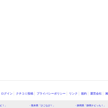
ログイン
クチコミ投稿
プライバシーポリシー
リンク
規約
運営会社
湘
ビ！」
・熊本県「ひごなび！」
・静岡県「静岡ナビっち！」