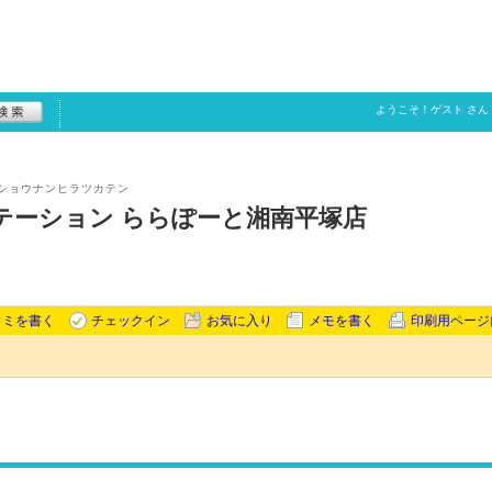
ようこそ！
ゲスト
さん
ショウナンヒラツカテン
テーション ららぽーと湘南平塚店
コミを書く
チェックイン
お気に入り
メモを書く
印刷用ページ