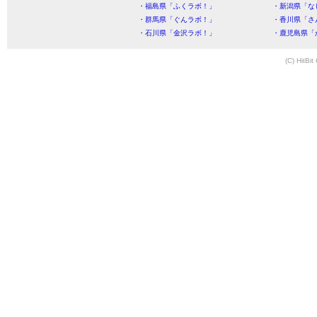
・福島県「ふくラボ！」
・新潟県「な
・群馬県「ぐんラボ！」
・香川県「さ
・石川県「金沢ラボ！」
・鹿児島県「
(C) HitBit