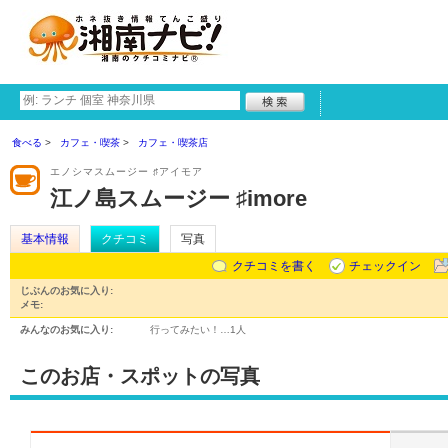
食べる
カフェ・喫茶
カフェ・喫茶店
エノシマスムージー ♯アイモア
江ノ島スムージー ♯imore
基本情報
クチコミ
写真
クチコミを書く
チェックイン
じぶんのお気に入り:
メモ:
みんなのお気に入り:
行ってみたい！…
1人
このお店・スポットの写真