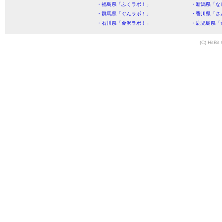
・福島県「ふくラボ！」
・新潟県「な
・群馬県「ぐんラボ！」
・香川県「さ
・石川県「金沢ラボ！」
・鹿児島県「
(C) HitBit