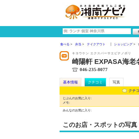
食べる
弁当
テイクアウト
ショッピング
キヨウケン エクスパーサエビナノボリ
崎陽軒 EXPASA海
046-235-8077
基本情報
クチコミ
写真
クチ
じぶんのお気に入り:
メモ:
みんなのお気に入り:
このお店・スポットの写真