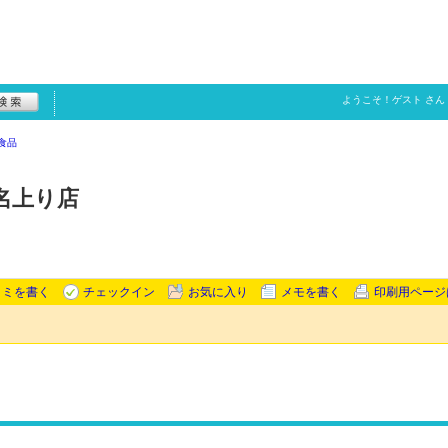
ようこそ！
ゲスト
さん
食品
老名上り店
コミを書く
チェックイン
お気に入り
メモを書く
印刷用ページ