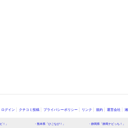
ログイン
クチコミ投稿
プライバシーポリシー
リンク
規約
運営会社
湘
ビ！」
・熊本県「ひごなび！」
・静岡県「静岡ナビっち！」