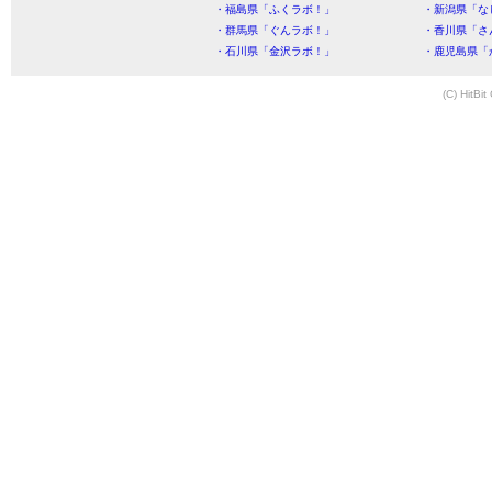
・福島県「ふくラボ！」
・新潟県「な
・群馬県「ぐんラボ！」
・香川県「さ
・石川県「金沢ラボ！」
・鹿児島県「
(C) HitBit