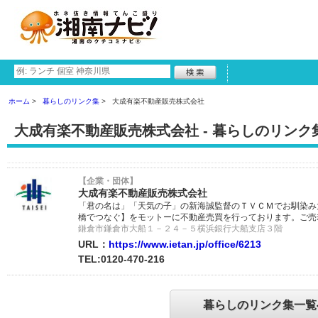
ホーム
暮らしのリンク集
大成有楽不動産販売株式会社
大成有楽不動産販売株式会社 - 暮らしのリンク
【企業・団体】
大成有楽不動産販売株式会社
「君の名は」「天気の子」の新海誠監督のＴＶＣＭでお馴染み
橋でつなぐ】をモットーに不動産売買を行っております。ご売
鎌倉市鎌倉市大船１－２４－５横浜銀行大船支店３階
URL：
https://www.ietan.jp/office/6213
TEL:0120-470-216
暮らしのリンク集一覧