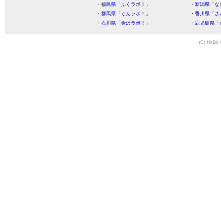
・福島県「ふくラボ！」
・新潟県「な
・群馬県「ぐんラボ！」
・香川県「さ
・石川県「金沢ラボ！」
・鹿児島県「
(C) HitBit