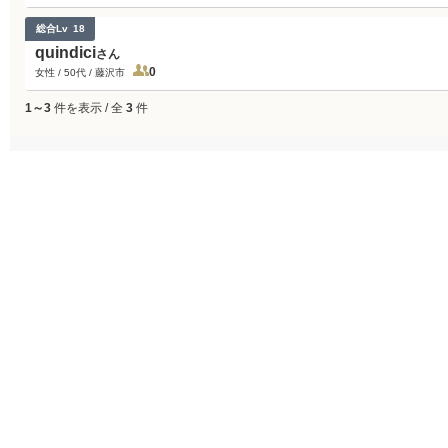
総合Lv
18
quindici
さん
0
女性 / 50代 / 藤沢市
1～3
件を表示 / 全
3
件