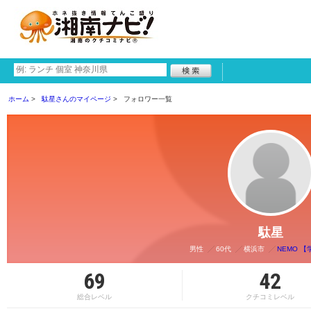
ホーム
駄星さんのマイページ
フォロワー一覧
駄星
男性
60代
横浜市
NEMO 【
69
42
総合レベル
クチコミレベル