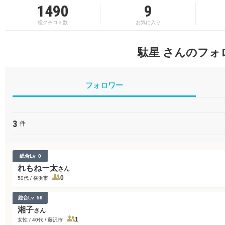
1490
9
総クチコミ数
お気に入り
駄星 さんのフォ
フォロワー
3
件
総合Lv
0
れもねー太
さん
0
50代 / 横浜市
総合Lv
56
湘子
さん
1
女性 / 40代 / 藤沢市