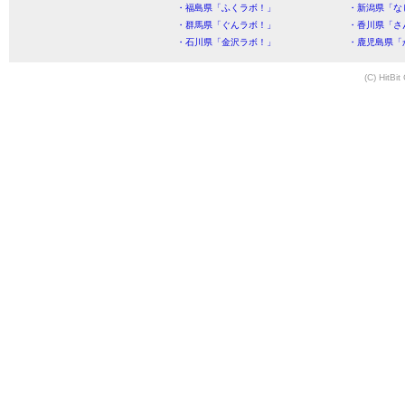
・福島県「ふくラボ！」
・新潟県「な
・群馬県「ぐんラボ！」
・香川県「さ
・石川県「金沢ラボ！」
・鹿児島県「
(C) HitBit