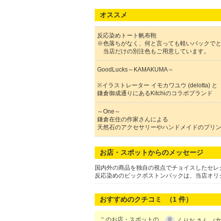
オススメ
反応染めトート帆布鞄
※色落ちがなく、何と言っても軽いバックで
当店だけの別注色もご用意しています。
GoodLucks～KAMAKUMA～
※イラストレーター イモカワユウ (delotta) と
鎌倉御成通りにあるKitchiのコラボブランド
～One～
鎌倉在住の作家さんによる
天然石のアクセサリーやハンドメイドのプリン
お店・スポットからのメッセージ
国内外の商品を独自の視点でチョイスしたセレク
反応染めのビックボストンバックは、当店オリ
おすすめのクチコミ （
1
件）
このお店・スポットの
くりお さん （女