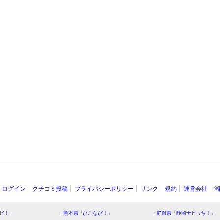
ログイン
クチコミ投稿
プライバシーポリシー
リンク
規約
運営会社
湘
ビ！」
・熊本県「ひごなび！」
・静岡県「静岡ナビっち！」