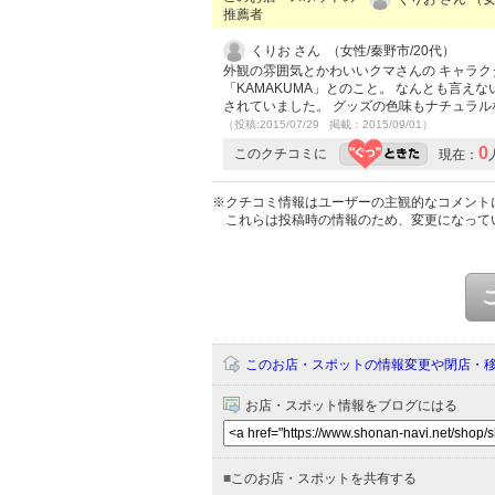
推薦者
くりお さん （女性/秦野市/20代）
外観の雰囲気とかわいいクマさんの キャラク
「KAMAKUMA」とのこと。 なんとも言え
されていました。 グッズの色味もナチュラル
（投稿:2015/07/29 掲載：2015/09/01）
0
このクチコミに
現在：
※クチコミ情報はユーザーの主観的なコメント
これらは投稿時の情報のため、変更になって
このお店・スポットの情報変更や閉店・
お店・スポット情報をブログにはる
■
このお店・スポットを共有する