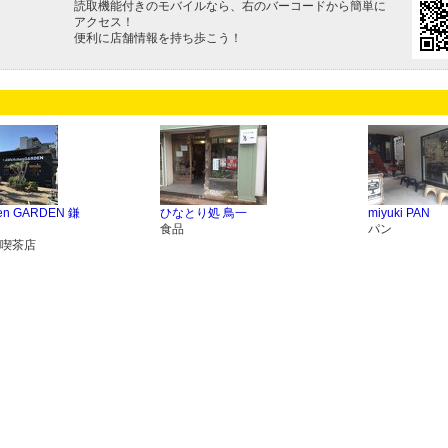
読取機能付きのモバイルなら、右のバーコードから簡単に
アクセス！
便利に店舗情報を持ち歩こう！
hen GARDEN 鎌
ひなとり処 鳥一
miyuki PAN
食品
パン
喫茶店