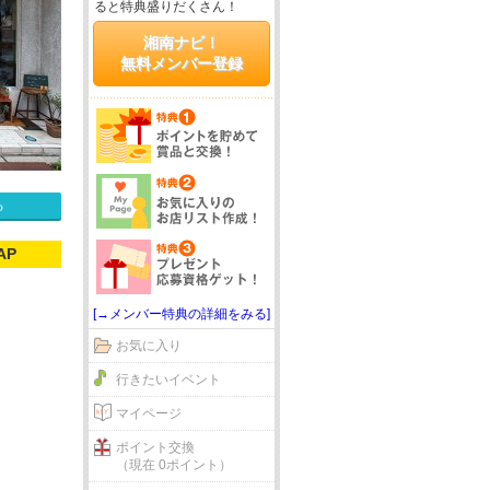
ると特典盛りだくさん！
湘南ナビ！
無料メンバー登録
る
AP
[→メンバー特典の詳細をみる]
お気に入り
行きたいイベント
マイページ
ポイント交換
（現在 0ポイント）