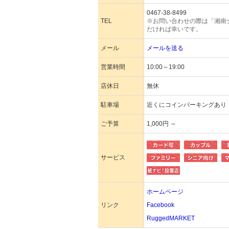
0467-38-8499
TEL
※お問い合わせの際は「湘南
だければ幸いです。
メール
メールを送る
営業時間
10:00～19:00
店休日
無休
駐車場
近くにコインパーキングあり
ご予算
1,000円 ～
サービス
ホームページ
リンク
Facebook
RuggedMARKET