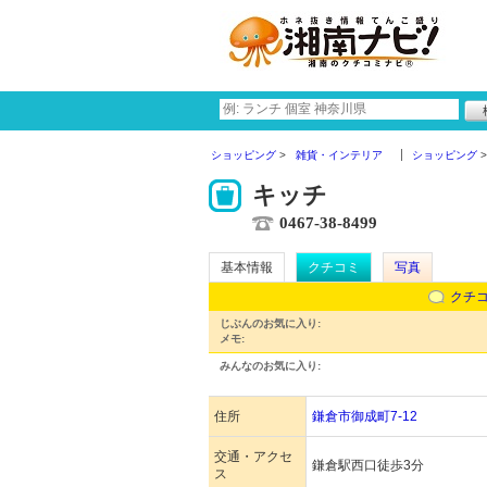
ショッピング
雑貨・インテリア
ショッピング
キッチ
0467-38-8499
基本情報
クチコミ
写真
クチ
じぶんのお気に入り:
メモ:
みんなのお気に入り:
住所
鎌倉市御成町7-12
交通・アクセ
鎌倉駅西口徒歩3分
ス