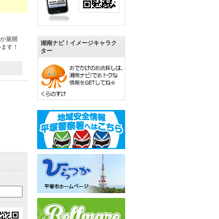
ズが展開
湘南ナビ！イメージキャラク
います！
ター