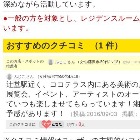
深めながら活動しています。
●一般の方を対象とし、レジデンスルー
います。
おすすめのクチコミ （
1
件）
このお店・スポットの
ふじこ
さん （女性/藤沢市/50代/Lv.18）
(投稿：2016
推薦者
ふじこ
さん （女性/藤沢市/50代/Lv.18）
辻堂駅近く、ココテラス内にある美術の
展覧会、イベント、アーティストのオー
ていつも楽しませてもらっています！湘
予感があります！
（投稿:2016/09/03 掲載：2
0
このクチコミに
現在：
人