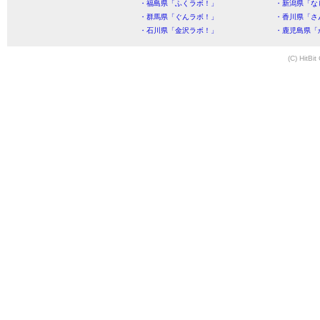
・福島県「ふくラボ！」
・新潟県「な
・群馬県「ぐんラボ！」
・香川県「さ
・石川県「金沢ラボ！」
・鹿児島県「
(C) HitBit