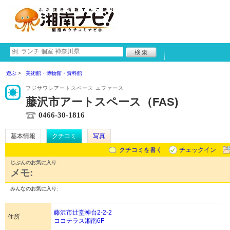
遊ぶ
美術館・博物館・資料館
フジサワシアートスペース エファース
藤沢市アートスペース（FAS)
0466-30-1816
基本情報
クチコミ
写真
クチコミを書く
チェックイン
じぶんのお気に入り:
メモ:
みんなのお気に入り:
藤沢市辻堂神台2-2-2
住所
ココテラス湘南6F