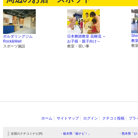
Sh
ボルダリングジム
日本舞踏教室 花柳流 ～
教
Rock&Wall
お子様・親子向け～
教
スポーツ施設
教室・習い事
ホーム
サイトマップ
ログイン
クチコミ投稿
プラ
全国のクチコミナビ(R)
・栃木県「栃ナビ！」
・熊本県「ひ