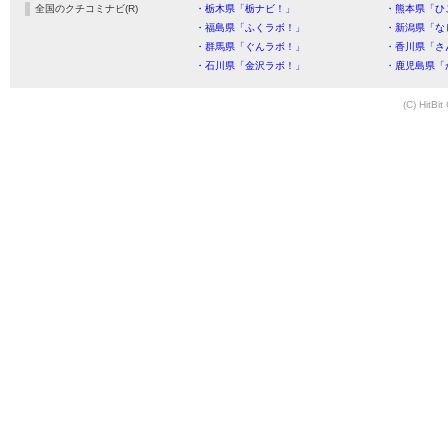
全国のクチコミナビ(R)
・栃木県「栃ナビ！」
・熊本県「ひ
・福島県「ふくラボ！」
・新潟県「な
・群馬県「ぐんラボ！」
・香川県「さ
・石川県「金沢ラボ！」
・鹿児島県「
(C) HitBit