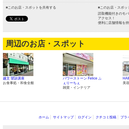
■
このお店・スポットを共有する
■
このお店・スポッ
読取機能付きのモバ
アクセス！
便利に店舗情報を持
周辺のお店・スポット
越文 望診講座
パワーストーン Felice ふ
HA
お食事処・和食全般
ぇりーちぇ
美
雑貨・インテリア
ホーム
サイトマップ
ログイン
クチコミ投稿
プラ