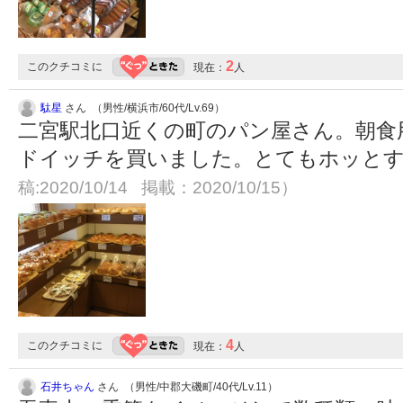
2
このクチコミに
現在：
人
駄星
さん （男性/横浜市/60代/Lv.69）
二宮駅北口近くの町のパン屋さん。朝食
ドイッチを買いました。とてもホッと
稿:2020/10/14 掲載：2020/10/15）
4
このクチコミに
現在：
人
石井ちゃん
さん （男性/中郡大磯町/40代/Lv.11）