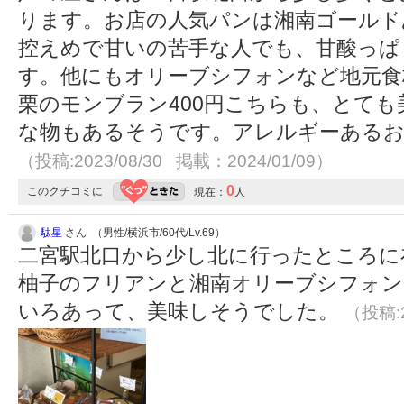
ります。お店の人気パンは湘南ゴールド
控えめで甘いの苦手な人でも、甘酸っぱ
す。他にもオリーブシフォンなど地元食
栗のモンブラン400円こちらも、とて
な物もあるそうです。アレルギーあるお
（投稿:2023/08/30 掲載：2024/01/09）
0
このクチコミに
現在：
人
駄星
さん （男性/横浜市/60代/Lv.69）
二宮駅北口から少し北に行ったところに
柚子のフリアンと湘南オリーブシフォン
いろあって、美味しそうでした。
（投稿:2