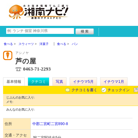
食べる
スウィーツ
洋菓子
食べる
パン
アシノヤ
芦の屋
0463-71-2293
基本情報
クチコミ
写真
イチウマ5月
イチウマ1月
クチコミを書く
チェックイン
じぶんのお気に入り:
メモ:
みんなのお気に入り:
住所
中郡二宮町二宮890-8
交通・アクセ
JR二宮駅徒歩5分