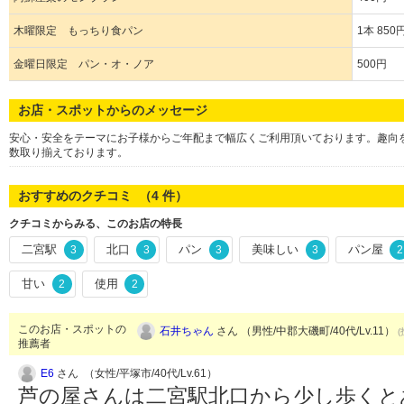
木曜限定 もっちり食パン
1本 850
金曜日限定 パン・オ・ノア
500円
お店・スポットからのメッセージ
安心・安全をテーマにお子様からご年配まで幅広くご利用頂いております。趣向
数取り揃えております。
おすすめのクチコミ （
4
件）
クチコミからみる、このお店の特長
二宮駅
北口
パン
美味しい
パン屋
3
3
3
3
2
甘い
使用
2
2
このお店・スポットの
石井ちゃん
さん （男性/中郡大磯町/40代/Lv.11）
(
推薦者
E6
さん （女性/平塚市/40代/Lv.61）
芦の屋さんは二宮駅北口から少し歩くと