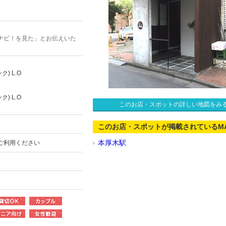
ナビ！を見た」とお伝えいた
リンク) L.O
ク) L.O
このお店・スポットの詳しい地図をみ
このお店・スポットが掲載されているM
本厚木駅
ご利用ください