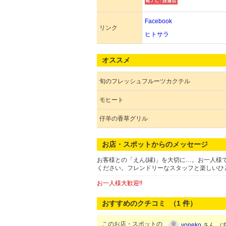
Facebook
リンク
ヒトサラ
オススメ
旬のフレッシュフルーツカクテル
モヒート
仔羊の香草グリル
お店・スポットからのメッセージ
お客様との「えん(縁)」を大切に…。お一人
ください。フレンドリーなスタッフと楽しいひ
お一人様大歓迎!!
おすすめのクチコミ （
1
件）
このお店・スポットの
yoneko
さん （女