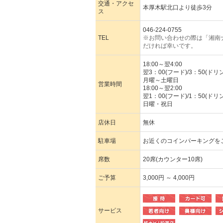
交通・アクセ
本厚木駅北口より徒歩3分
ス
046-224-0755
TEL
※お問い合わせの際は「湘南
だければ幸いです。
18:00～翌4:00
翌3：00(フード)/3：50(ド
月曜～土曜日
営業時間
18:00～翌2:00
翌1：00(フード)/1：50(ドリン
日曜・祝日
店休日
無休
駐車場
お近くのコインパーキングを
席数
20席(カウンター10席)
ご予算
3,000円 ～ 4,000円
サービス