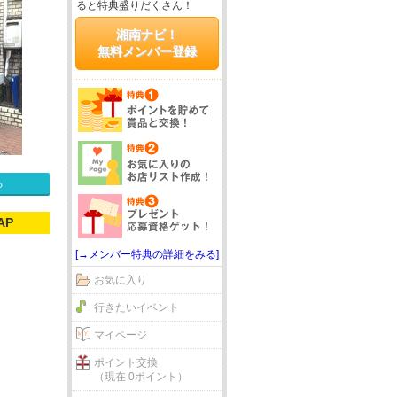
ると特典盛りだくさん！
湘南ナビ！
無料メンバー登録
る
AP
[→メンバー特典の詳細をみる]
お気に入り
行きたいイベント
マイページ
ポイント交換
（現在 0ポイント）