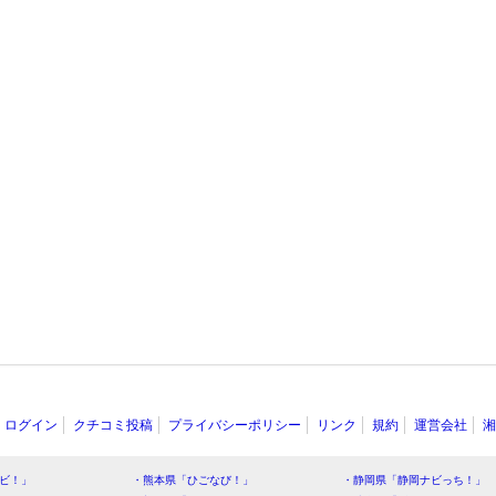
ログイン
クチコミ投稿
プライバシーポリシー
リンク
規約
運営会社
湘
ビ！」
・熊本県「ひごなび！」
・静岡県「静岡ナビっち！」