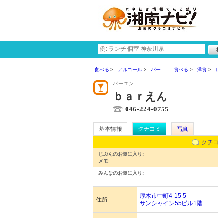
食べる
アルコール
バー
食べる
洋食
バーエン
ｂａｒえん
046-224-0755
基本情報
クチコミ
写真
クチ
じぶんのお気に入り:
メモ:
みんなのお気に入り:
厚木市中町4-15-5
住所
サンシャイン55ビル1階