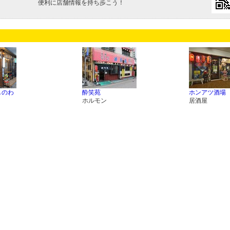
便利に店舗情報を持ち歩こう！
しのわ
酔笑苑
ホンアツ酒場
ホルモン
居酒屋