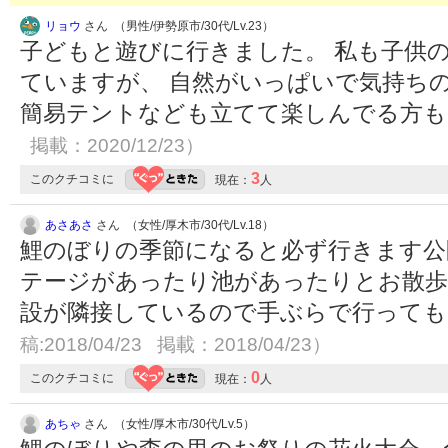
リョウ
さん （男性/伊勢原市/30代/Lv.23）
子どもと遊びに行きました。 私も子供
ていますが、 自然がいっぱいで気持ち
簡易テントなども立てて楽しんでる方も多
掲載：2020/12/23）
3
このクチコミに
現在：
人
あさあさ
さん （女性/厚木市/30代/Lv.18）
鯉のぼりの季節になると必ず行きます公
テージがあったり池があったりとお散歩
設が隣接しているので手ぶらで行って
稿:2018/04/23 掲載：2018/04/23）
0
このクチコミに
現在：
人
あちゃ
さん （女性/厚木市/30代/Lv.5）