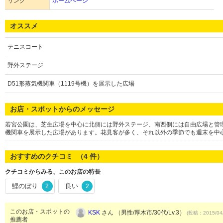
リンク
ホームページ
オススメ
テニスコート
野外ステージ
D51形蒸気機関車（1119号機）を展示した広場
お店・スポットからのメッセージ
若宮公園は、芝生広場を中心に北側には野外ステージ、南西側には自由広場と管理
機関車を展示した広場があります。花見客が多く、それ以外の季節でも週末を中
おすすめのクチコミ （
4
件）
クチコミからみる、このお店の特長
鯉のぼり
良い
2
2
このお店・スポットの
KSK
さん （男性/厚木市/30代/Lv.3）
(投稿：2015/04
推薦者