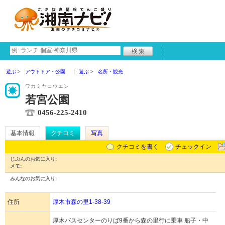
遊ぶ
アウトドア・公園
遊ぶ
名所・観光
ワカミヤコウエン
若宮公園
0456-225-2410
基本情報
クチコミ
写真
クチコミを書く
チェックイン
じぶんのお気に入り:
メモ:
みんなのお気に入り:
住所
厚木市森の里1-38-39
厚木バスセンターのりば9番から森の里行に乗車 船子・中