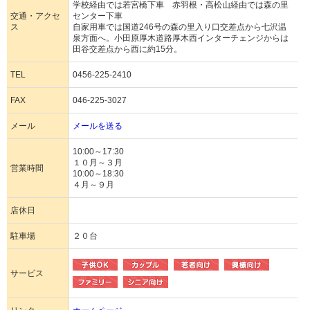
学校経由では若宮橋下車 赤羽根・高松山経由では森の里
交通・アクセ
センター下車
ス
自家用車では国道246号の森の里入り口交差点から七沢温
泉方面へ。小田原厚木道路厚木西インターチェンジからは
田谷交差点から西に約15分。
TEL
0456-225-2410
FAX
046-225-3027
メール
メールを送る
10:00～17:30
１０月～３月
営業時間
10:00～18:30
４月～９月
店休日
駐車場
２０台
サービス