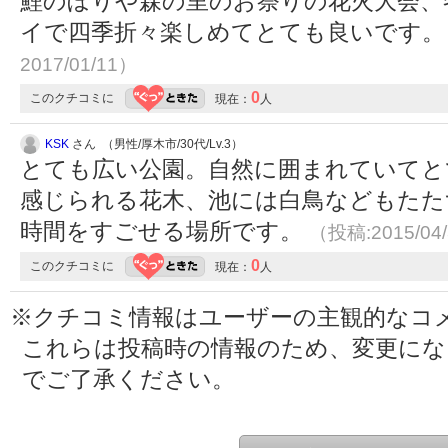
鯉のぼりや森の里のお祭りの花火大会、
イで四季折々楽しめてとても良いです
2017/01/11）
0
このクチコミに
現在：
人
KSK
さん （男性/厚木市/30代/Lv.3）
とても広い公園。自然に囲まれていてと
感じられる花木、池には白鳥などもたた
時間をすごせる場所です。
（投稿:2015/04
0
このクチコミに
現在：
人
※クチコミ情報はユーザーの主観的なコ
これらは投稿時の情報のため、変更に
でご了承ください。