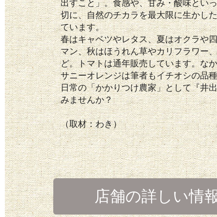
出すこと」。食感や、甘み・酸味とい
切に、自然のチカラを最大限に生かし
ています。
春はキャベツやレタス、夏はオクラや
マン、秋はほうれん草やカリフラワー
ど。トマトは通年販売しています。な
サニーオレンジは筆者もイチオシの品
日常の「かかりつけ農家」として『井
みませんか？
（取材：わき）
店舗の詳しい情