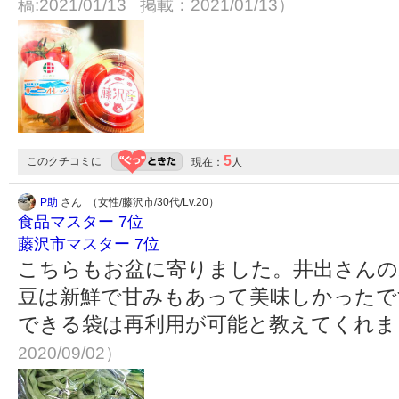
稿:2021/01/13 掲載：2021/01/13）
5
このクチコミに
現在：
人
P助
さん （女性/藤沢市/30代/Lv.20）
食品マスター 7位
藤沢市マスター 7位
こちらもお盆に寄りました。井出さんの野
豆は新鮮で甘みもあって美味しかったで
できる袋は再利用が可能と教えてくれまし
2020/09/02）