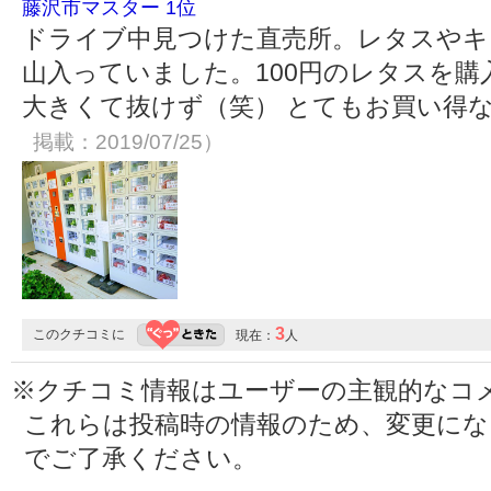
藤沢市マスター 1位
ドライブ中見つけた直売所。レタスやキ
山入っていました。100円のレタスを
大きくて抜けず（笑） とてもお買い得
掲載：2019/07/25）
3
このクチコミに
現在：
人
※クチコミ情報はユーザーの主観的なコ
これらは投稿時の情報のため、変更に
でご了承ください。