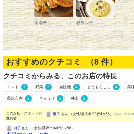
湘南デリ
春ランチ
おすすめのクチコミ （
8
件）
クチコミからみる、このお店の特長
トマト
野菜
自販機
とうもろこし
美
7
6
4
4
藤沢市内
きゅうり
井出
2
2
2
このお店・スポットの
湘子
さん （女性/藤沢市/30代/Lv.56）
(投稿：2019/0
推薦者
湘子
さん （女性/藤沢市/40代/Lv.56）