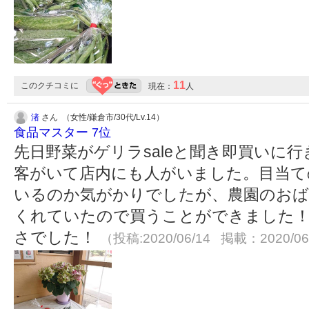
11
このクチコミに
現在：
人
渚
さん （女性/鎌倉市/30代/Lv.14）
食品マスター 7位
先日野菜がゲリラsaleと聞き即買いに
客がいて店内にも人がいました。目当て
いるのか気がかりでしたが、農園のおば
くれていたので買うことができました！
さでした！
（投稿:2020/06/14 掲載：2020/06