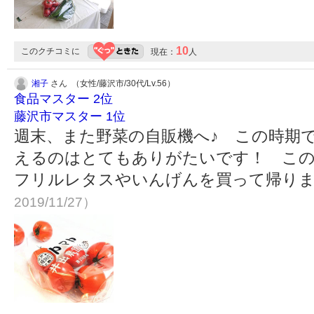
10
このクチコミに
現在：
人
湘子
さん （女性/藤沢市/30代/Lv.56）
食品マスター 2位
藤沢市マスター 1位
週末、また野菜の自販機へ♪ この時期
えるのはとてもありがたいです！ この
フリルレタスやいんげんを買って帰り
2019/11/27）