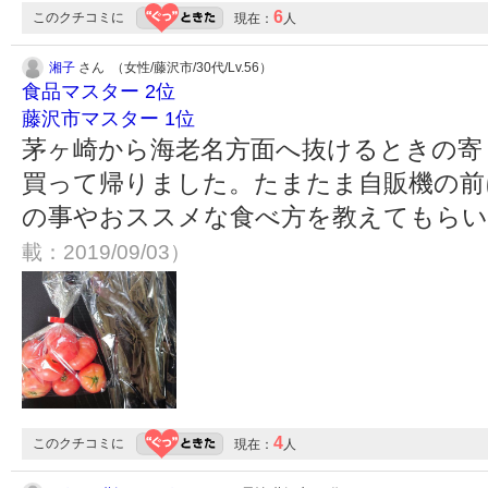
6
このクチコミに
現在：
人
湘子
さん （女性/藤沢市/30代/Lv.56）
食品マスター 2位
藤沢市マスター 1位
茅ヶ崎から海老名方面へ抜けるときの寄
買って帰りました。たまたま自販機の前
の事やおススメな食べ方を教えてもら
載：2019/09/03）
4
このクチコミに
現在：
人