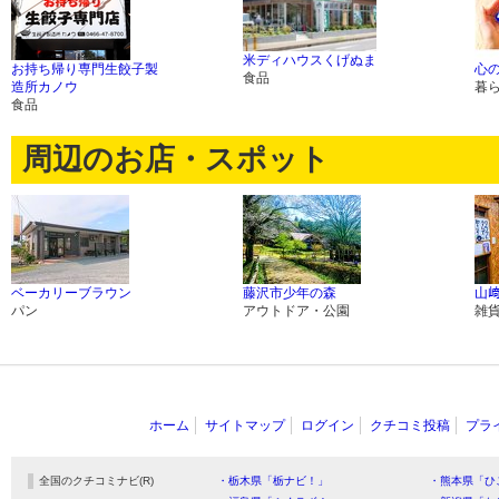
米ディハウスくげぬま
お持ち帰り専門生餃子製
心の
食品
造所カノウ
暮
食品
周辺のお店・スポット
ベーカリーブラウン
藤沢市少年の森
山
パン
アウトドア・公園
雑
ホーム
サイトマップ
ログイン
クチコミ投稿
プラ
全国のクチコミナビ(R)
・栃木県「栃ナビ！」
・熊本県「ひ