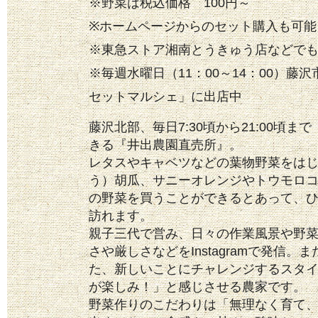
※野菜は税込価格 100円～
※ホームページからのセット購入も可能
※東急ストア湘南とうきゅう店などで
※毎週水曜日（11：00～14：00）藤
セットマルシェ」に出店中
藤沢北部、毎日7:30頃から21:00頃
きる『井出農園直売所』。
レタスやキャベツなどの葉物野菜をは
う）胡瓜、サニーオレンジやトウモロコ
の野菜を買うことができるとあって、
訪れます。
親子三代で営み、日々の作業風景や野
さや厳しさなどをInstagramで発信
た、新しいことにチャレンジするスタ
が楽しみ！」と感じさせる農家です。
野菜作りのこだわりは「無理なく育て