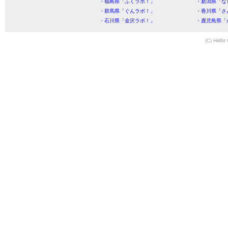
・福島県「ふくラボ！」
・新潟県「な
・群馬県「ぐんラボ！」
・香川県「さ
・石川県「金沢ラボ！」
・鹿児島県「
(C) HitBit