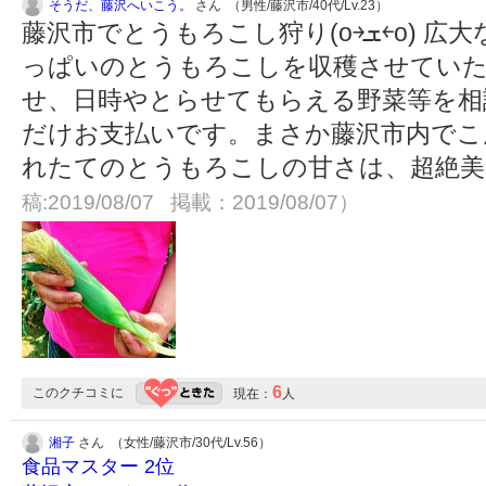
そうだ、藤沢へいこう。
さん （男性/藤沢市/40代/Lv.23）
藤沢市でとうもろこし狩り(o￫ܫ￩o) 広大なとうもろこし畑で、両腕い
っぱいのとうもろこしを収穫させていた
せ、日時やとらせてもらえる野菜等を相
だけお支払いです。まさか藤沢市内でこ
れたてのとうもろこしの甘さは、超絶
稿:2019/08/07 掲載：2019/08/07）
6
このクチコミに
現在：
人
湘子
さん （女性/藤沢市/30代/Lv.56）
食品マスター 2位