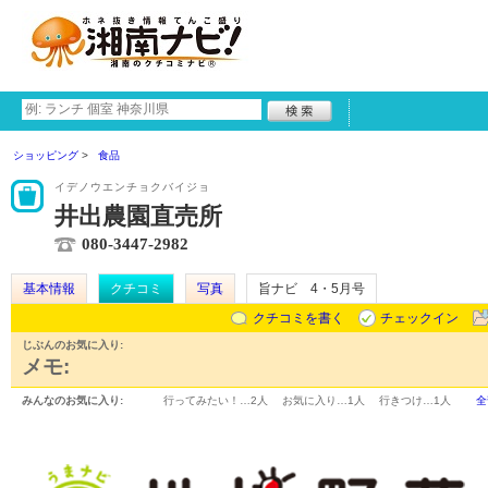
ショッピング
食品
イデノウエンチョクバイジョ
井出農園直売所
080-3447-2982
基本情報
クチコミ
写真
旨ナビ 4・5月号
クチコミを書く
チェックイン
じぶんのお気に入り:
メモ:
みんなのお気に入り:
行ってみたい！…
2人
お気に入り…
1人
行きつけ…
1人
全