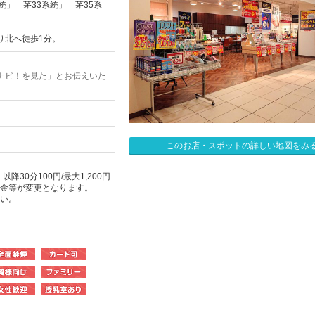
統」「茅33系統」「茅35系
り北へ徒歩1分。
ナビ！を見た」とお伝えいた
このお店・スポットの詳しい地図をみ
降30分100円/最大1,200円
場の料金等が変更となります。
さい。