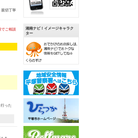
、親切丁寧
湘南ナビ！イメージキャラク
頭でご相談
ター
に行った