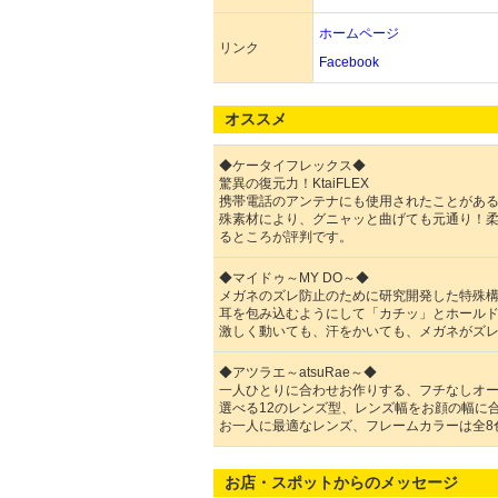
ホームページ
リンク
Facebook
オススメ
◆ケータイフレックス◆
驚異の復元力！KtaiFLEX
携帯電話のアンテナにも使用されたことがあ
殊素材により、グニャッと曲げても元通り！
るところが評判です。
◆マイドゥ～MY DO～◆
メガネのズレ防止のために研究開発した特殊
耳を包み込むようにして「カチッ」とホール
激しく動いても、汗をかいても、メガネがズ
◆アツラエ～atsuRae～◆
一人ひとりに合わせお作りする、フチなしオ
選べる12のレンズ型、レンズ幅をお顔の幅に
お一人に最適なレンズ、フレームカラーは全8
お店・スポットからのメッセージ