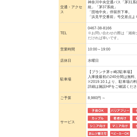
神奈川中央交通バス「茅31系
交通・アクセ
統」「茅37系統」
ス
「団地中央」停留所下車。
「浜見平交番前」号交差点よ
0467-38-8166
TEL
※お問い合わせの際は「湘南
だければ幸いです。
営業時間
10:00～19:00
店休日
水曜日
【ブランチ茅ヶ崎2駐車場】
入庫後最初の240分間は無料、以
駐車場
※2019.10.1より、駐車
詳細は施設HPをご確認くだ
ご予算
8,980円 ～
サービス