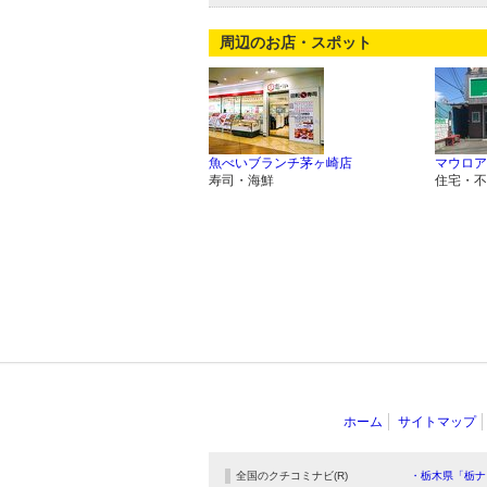
周辺のお店・スポット
魚べいブランチ茅ヶ崎店
マウロア
寿司・海鮮
住宅・不
ホーム
サイトマップ
全国のクチコミナビ(R)
・栃木県「栃ナ