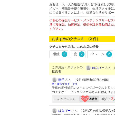
お客様一人一人の最適な“見える”を提案し実現
メガネ・補聴器を使う環境や、生活スタイルに
にご提案することにより、快適な生活をサポー
◇安心の保証サービス・メンテナンスサービス
見え方保証、品質保証、破損保証を兼ね備えた
ください。
おすすめのクチコミ （
2
件）
クチコミからみる、このお店の特長
眼鏡
度
フレーム
3
2
2
このお店・スポットの
はなぴー
さん （
推薦者
湘子
さん （女性/藤沢市/30代/Lv.56）
茅ヶ崎市マスター 2位
子供の度付対応のスイミングゴーグルを探し
のですが・・ビジョンメガネさんにはありま
2
このクチコミに
現在：
はなぴー
さん （女性/茅ヶ崎市/40代/Lv.