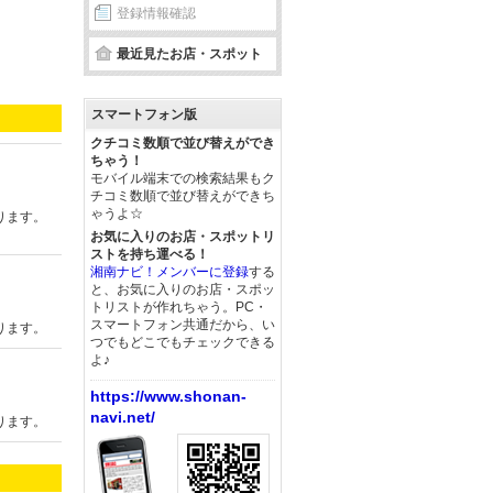
登録情報確認
最近見たお店・スポット
スマートフォン版
クチコミ数順で並び替えができ
ちゃう！
モバイル端末での検索結果もク
チコミ数順で並び替えができち
ゃうよ☆
ります。
お気に入りのお店・スポットリ
ストを持ち運べる！
湘南ナビ！メンバーに登録
する
と、お気に入りのお店・スポッ
トリストが作れちゃう。PC・
スマートフォン共通だから、い
ります。
つでもどこでもチェックできる
よ♪
https://www.shonan-
navi.net/
ります。