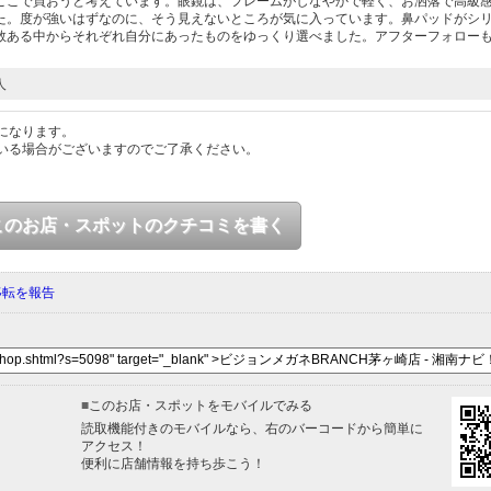
ここで買おうと考えています。眼鏡は、フレームがしなやかで軽く、お洒落で高級
た。度が強いはずなのに、そう見えないところが気に入っています。鼻パッドがシ
数ある中からそれぞれ自分にあったものをゆっくり選べました。アフターフォロー
人
になります。
いる場合がございますのでご了承ください。
このお店・スポットのクチコミを書く
移転を報告
■
このお店・スポットをモバイルでみる
読取機能付きのモバイルなら、右のバーコードから簡単に
アクセス！
便利に店舗情報を持ち歩こう！