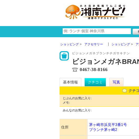
ショッピング
アクセサリー
ショッピング
ア
ビジョンメガネブランチチガサキテン
ビジョンメガネBRA
0467-38-8166
基本情報
クチコミ
写真
クチ
じぶんのお気に入り:
メモ:
みんなのお気に入り:
茅ヶ崎市浜見平3番1号
住所
ブランチ茅ヶ崎2