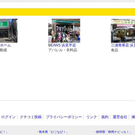
ホーム
BEANS 浜見平店
三浦青果店 浜
動産
アパレル・衣料品
食品
ログイン
クチコミ投稿
プライバシーポリシー
リンク
規約
運営会社
湘
ビ！」
・熊本県「ひごなび！」
・静岡県「静岡ナビっち！」