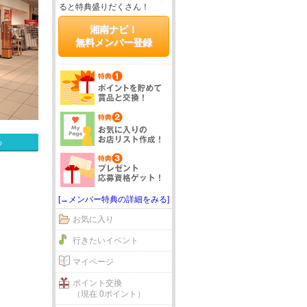
ると特典盛りだくさん！
湘南ナビ！
無料メンバー登録
る
[→メンバー特典の詳細をみる]
お気に入り
行きたいイベント
マイページ
ポイント交換
（現在 0ポイント）