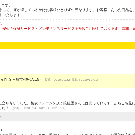
します。
よって、何が適しているかはお客様ひとりずつ異なります。お客様にあった商品を
トいたします。
◇
、安心の保証サービス・メンテナンスサービスを複数ご用意しております。是非店
女性/茅ヶ崎市/40代/Lv.5）
(投稿：2018/09/22 掲載：2019/10/01)
に立ち寄りました。格安フレームを扱う眼鏡屋さんには売っておらず、あちこち見
した！
（投稿:2019/05/04 掲載：2019/10/01）
人
5）