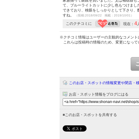
家族揃って眼鏡を買いました。父は補聴器も
て、ブルーライトカットに少し色もつけまし
できており、検眼をしっかりとして下さり、
すね。
（投稿:2018/09/22 掲載：2019/10/01）
4
このクチコミに
現在：
※クチコミ情報はユーザーの主観的なコメント
これらは投稿時の情報のため、変更になって
このお店・スポットの情報変更や閉店・
お店・スポット情報をブログにはる
■
このお店・スポットを共有する