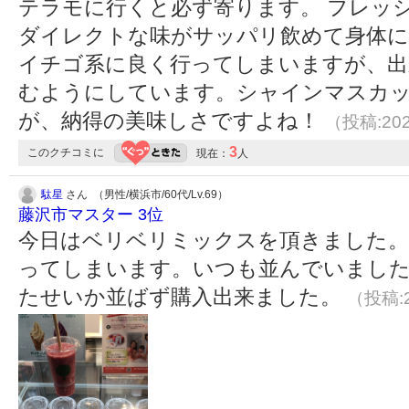
テラモに行くと必ず寄ります。 フレッ
ダイレクトな味がサッパリ飲めて身体に
イチゴ系に良く行ってしまいますが、出
むようにしています。シャインマスカ
が、納得の美味しさですよね！
（投稿:202
3
このクチコミに
現在：
人
駄星
さん （男性/横浜市/60代/Lv.69）
藤沢市マスター 3位
今日はベリベリミックスを頂きました。
ってしまいます。いつも並んでいました
たせいか並ばず購入出来ました。
（投稿:2