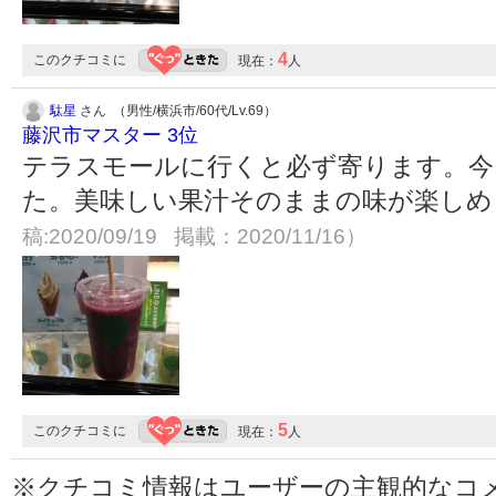
4
このクチコミに
現在：
人
駄星
さん （男性/横浜市/60代/Lv.69）
藤沢市マスター 3位
テラスモールに行くと必ず寄ります。今
た。美味しい果汁そのままの味が楽し
稿:2020/09/19 掲載：2020/11/16）
5
このクチコミに
現在：
人
※クチコミ情報はユーザーの主観的なコ