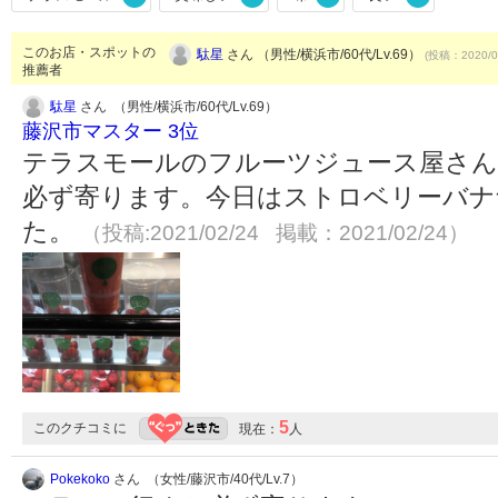
このお店・スポットの
駄星
さん （男性/横浜市/60代/Lv.69）
(投稿：2020/0
推薦者
駄星
さん （男性/横浜市/60代/Lv.69）
藤沢市マスター 3位
テラスモールのフルーツジュース屋さん
必ず寄ります。今日はストロベリーバナ
た。
（投稿:2021/02/24 掲載：2021/02/24）
5
このクチコミに
現在：
人
Pokekoko
さん （女性/藤沢市/40代/Lv.7）