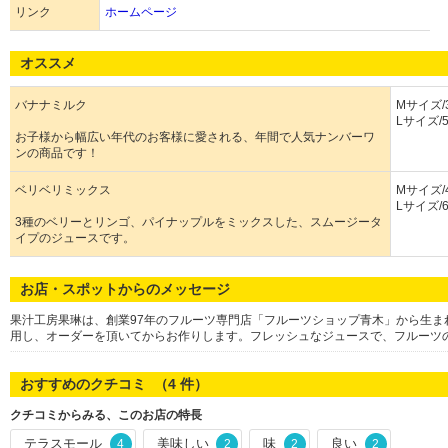
リンク
ホームページ
オススメ
バナナミルク
Mサイズ/
Lサイズ/5
お子様から幅広い年代のお客様に愛される、年間で人気ナンバーワ
ンの商品です！
ベリベリミックス
Mサイズ/
Lサイズ/
3種のベリーとリンゴ、パイナップルをミックスした、スムージータ
イプのジュースです。
お店・スポットからのメッセージ
果汁工房果琳は、創業97年のフルーツ専門店「フルーツショップ青木」から生
用し、オーダーを頂いてからお作りします。フレッシュなジュースで、フルーツ
おすすめのクチコミ （
4
件）
クチコミからみる、このお店の特長
テラスモール
美味しい
味
良い
4
2
2
2