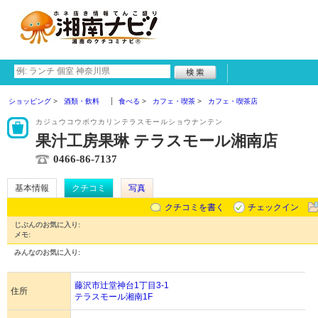
ショッピング
酒類・飲料
食べる
カフェ・喫茶
カフェ・喫茶店
カジュウコウボウカリンテラスモールショウナンテン
果汁工房果琳 テラスモール湘南店
0466-86-7137
基本情報
クチコミ
写真
クチコミを書く
チェックイン
じぶんのお気に入り:
メモ:
みんなのお気に入り:
藤沢市辻堂神台1丁目3-1
住所
テラスモール湘南1F