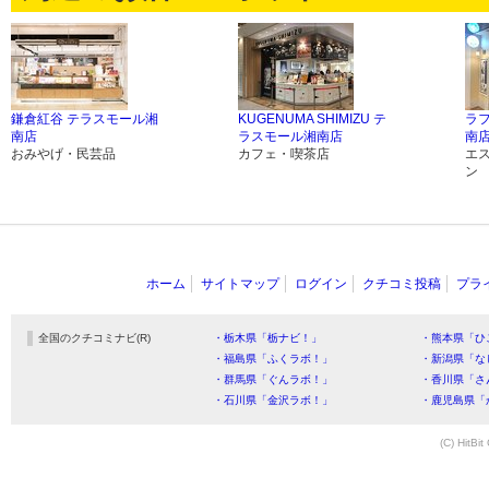
鎌倉紅谷 テラスモール湘
KUGENUMA SHIMIZU テ
ラ
南店
ラスモール湘南店
南
おみやげ・民芸品
カフェ・喫茶店
エ
ン
ホーム
サイトマップ
ログイン
クチコミ投稿
プラ
全国のクチコミナビ(R)
・栃木県「栃ナビ！」
・熊本県「ひ
・福島県「ふくラボ！」
・新潟県「な
・群馬県「ぐんラボ！」
・香川県「さ
・石川県「金沢ラボ！」
・鹿児島県「
(C) HitBit