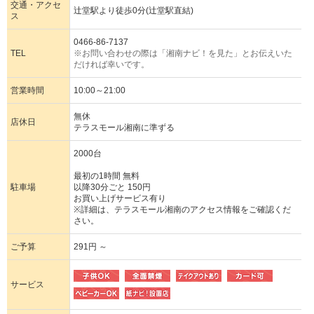
交通・アクセ
辻堂駅より徒歩0分(辻堂駅直結)
ス
0466-86-7137
TEL
※お問い合わせの際は「湘南ナビ！を見た」とお伝えいた
だければ幸いです。
営業時間
10:00～21:00
無休
店休日
テラスモール湘南に準ずる
2000台
最初の1時間 無料
駐車場
以降30分ごと 150円
お買い上げサービス有り
※詳細は、テラスモール湘南のアクセス情報をご確認くだ
さい。
ご予算
291円 ～
サービス