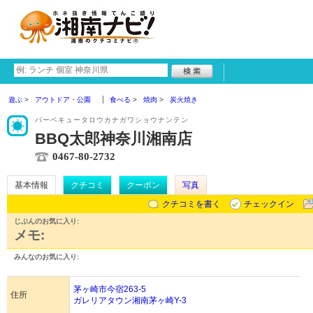
遊ぶ
アウトドア・公園
食べる
焼肉
炭火焼き
バーベキュータロウカナガワショウナンテン
BBQ太郎神奈川湘南店
0467-80-2732
基本情報
クチコミ
クーポン
写真
クチコミを書く
チェックイン
じぶんのお気に入り:
メモ:
みんなのお気に入り:
茅ヶ崎市今宿263-5
住所
ガレリアタウン湘南茅ヶ崎Y-3