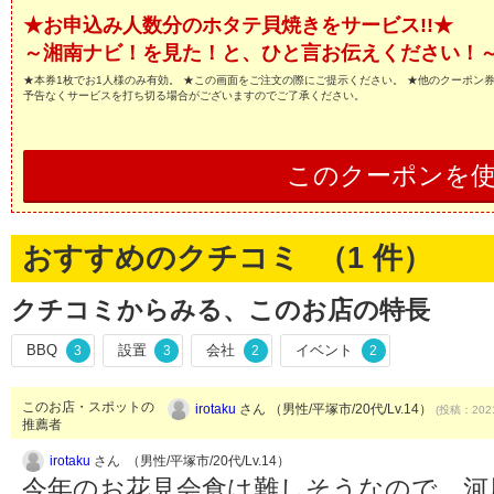
★お申込み人数分のホタテ貝焼きをサービス!!★
～湘南ナビ！を見た！と、ひと言お伝えください！
★本券1枚でお1人様のみ有効。 ★この画面をご注文の際にご提示ください。 ★他のクーポン
予告なくサービスを打ち切る場合がございますのでご了承ください。
このクーポンを
おすすめのクチコミ （
1
件）
クチコミからみる、このお店の特長
BBQ
設置
会社
イベント
3
3
2
2
このお店・スポットの
irotaku
さん （男性/平塚市/20代/Lv.14）
(投稿：2021
推薦者
irotaku
さん （男性/平塚市/20代/Lv.14）
今年のお花見会食は難しそうなので、河原