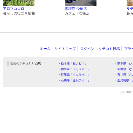
アロマココロ
珈琲館 今宿店
ル
暮らしの役立ち情報
カフェ・喫茶店
暮
ホーム
サイトマップ
ログイン
クチコミ投稿
プラ
全国のクチコミナビ(R)
・栃木県「栃ナビ！」
・熊本県「ひ
・福島県「ふくラボ！」
・新潟県「な
・群馬県「ぐんラボ！」
・香川県「さ
・石川県「金沢ラボ！」
・鹿児島県「
(C) HitBit