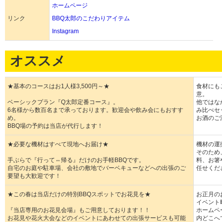
ホームページ
リンク
BBQ太郎のこだわりアイテム
Instagram
オススメ
★基本のコースはお1人様3,500円～★
食材にも
意。
ベーシックプラン『Q太郎定番コース』。
他ではな
6名様から数百名まで承っております。歓迎会や飲み会にもおすす
み比べセ
め。
お酒のご
BBQ場の予約は当店が代行します！
★必要な機材はすべて現地へお届け★
機材の運
そのため
手ぶらで『行って⇔帰る』だけのお手軽BBQです。
料、お箸
自宅のお庭や駐車場、会社の敷地でバーベキューなどへの出張のご
任せくだ
要望も大歓迎です！
★この春は当店だけの特別BBQスポットでお花見を★
お正月の
イベント
『当店専用のお花見会場』もご用意しております！！
ホームペ
お花見や花火大会などのイベントにあわせての出張サービスも可能
内どこへ