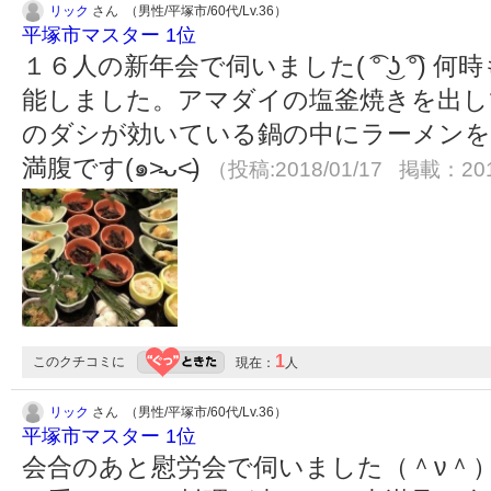
リック
さん （男性/平塚市/60代/Lv.36）
平塚市マスター 1位
１６人の新年会で伺いました( ͡° ͜ʖ ͡°
能しました。アマダイの塩釜焼きを出し
のダシが効いている鍋の中にラーメンを
満腹です(๑˃̵ᴗ˂̵)
（投稿:2018/01/17 掲載：201
1
このクチコミに
現在：
人
リック
さん （男性/平塚市/60代/Lv.36）
平塚市マスター 1位
会合のあと慰労会で伺いました（＾ν＾）