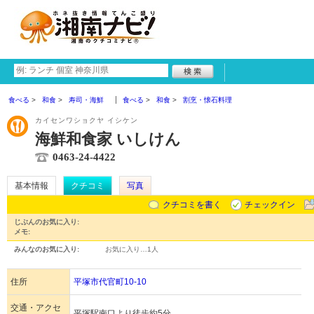
食べる
和食
寿司・海鮮
食べる
和食
割烹・懐石料理
カイセンワショクヤ イシケン
海鮮和食家 いしけん
0463-24-4422
基本情報
クチコミ
写真
クチコミを書く
チェックイン
じぶんのお気に入り:
メモ:
みんなのお気に入り:
お気に入り…
1人
住所
平塚市代官町10-10
交通・アクセ
平塚駅南口より徒歩約5分