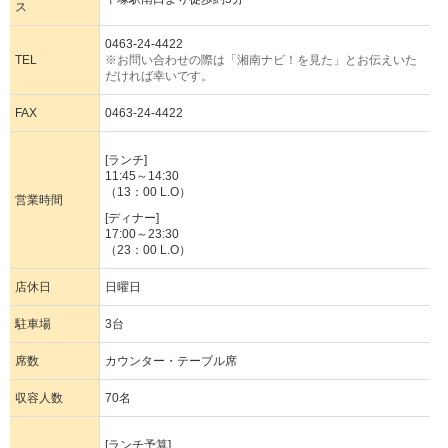
ス
0463-24-4422
TEL
※お問い合わせの際は「湘南ナビ！を見た」とお伝えいた
だければ幸いです。
FAX
0463-24-4422
[ランチ]
11:45～14:30
（13：00 L.O）
営業時間
[ディナー]
17:00～23:30
（23：00 L.O）
店休日
日曜日
駐車場
3台
席数
カウンター・テーブル席
収容人数
70名
[ランチ予算]