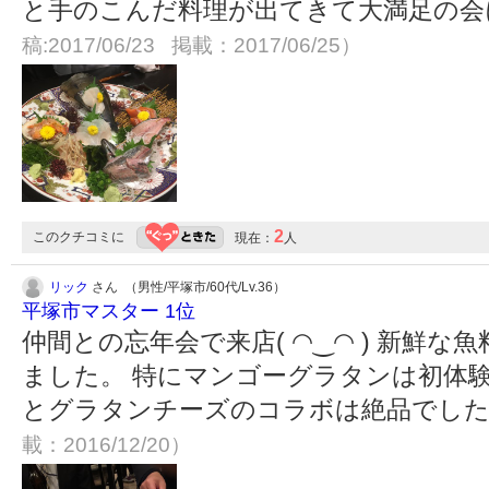
と手のこんだ料理が出てきて大満足の会にな
稿:2017/06/23 掲載：2017/06/25）
2
このクチコミに
現在：
人
リック
さん （男性/平塚市/60代/Lv.36）
平塚市マスター 1位
仲間との忘年会で来店( ◠‿◠ ) 新鮮
ました。 特にマンゴーグラタンは初体験
とグラタンチーズのコラボは絶品でした✌︎('
載：2016/12/20）