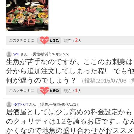
2
このクチコミに
現在：
人
you
さん （男性/横浜市/40代/Lv.5）
生魚が苦手なのですが、ここのお刺身は
分から追加注文してしまった程! でも
何が違うのでしょう？
（投稿:2015/07/06 
1
このクチコミに
現在：
人
ゆずパパ
さん （男性/平塚市/40代/Lv.2）
居酒屋としては少し高めの料金設定かも
のクォリティは1.2を誇るお店です。
かくなので地魚の盛り合わせがおススメ