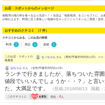
お店・スポットからのメッセージ
相模湾の海の幸を食べるなら当店へ！！当店は「地産地消」をコンセプトに、お
が味わえます。料理に合う美味しい地酒や生ホッピーシャリキンもご用意！是非
おすすめのクチコミ （
7
件）
クチコミからみる、このお店の特長
料理
満足
新鮮
3
2
2
このお店・スポットの
なっちゃん
さん （男性/平塚市/40代/Lv.15）
(投稿：
推薦者
山ちゃん
さん （女性/平塚市/50代/Lv.14）
ランチで行きましたが、落ちついた雰囲
値段でいいんでしょうか・・？」と言い
た。大満足です。
（投稿:2019/08/13 掲載：2
4
このクチコミに
現在：
人