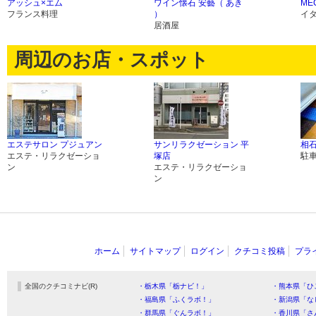
アッシュ×エム
ワイン懐石 安藝（ あき
ME
フランス料理
）
イ
居酒屋
周辺のお店・スポット
エステサロン プジュアン
サンリラクゼーション 平
相
エステ・リラクゼーショ
塚店
駐
ン
エステ・リラクゼーショ
ン
ホーム
サイトマップ
ログイン
クチコミ投稿
プラ
全国のクチコミナビ(R)
・栃木県「栃ナビ！」
・熊本県「ひ
・福島県「ふくラボ！」
・新潟県「な
・群馬県「ぐんラボ！」
・香川県「さ