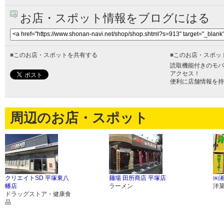
お店・スポット情報をブログにはる
■
このお店・スポットを共有する
■
このお店・スポッ
読取機能付きのモバ
アクセス！
便利に店舗情報を持
周辺のお店・スポット
クリエイトSD 平塚東八
麺場 田所商店 平塚店
㈱
幡店
ラーメン
洋
ドラッグストア・健康食
品