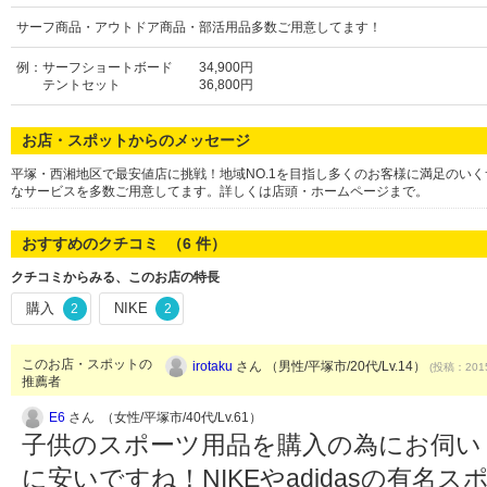
サーフ商品・アウトドア商品・部活用品多数ご用意してます！
例：サーフショートボード 34,900円
テントセット 36,800円
お店・スポットからのメッセージ
平塚・西湘地区で最安値店に挑戦！地域NO.1を目指し多くのお客様に満足のいく
なサービスを多数ご用意してます。詳しくは店頭・ホームページまで。
おすすめのクチコミ （
6
件）
クチコミからみる、このお店の特長
購入
NIKE
2
2
このお店・スポットの
irotaku
さん （男性/平塚市/20代/Lv.14）
(投稿：2015
推薦者
E6
さん （女性/平塚市/40代/Lv.61）
子供のスポーツ用品を購入の為にお伺い
に安いですね！NIKEやadidasの有名