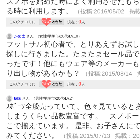
スノボを始めた時によく利用させたもら
る時に利用します。
（投稿:2016/05/02 掲載
0
このクチコミに
現在：
人
かめ太
さん （女性/平塚市/20代/Lv.10）
フットサル初心者で、とりあえずお試し
探しに行きました。たまたまセール品で
ったです！他にもウェア等のメーカーも
り出し物があるかも？
（投稿:2015/08/14 
0
このクチコミに
現在：
人
taku
さん （男性/平塚市/20代/Lv.2）
ｽﾎﾟｰﾂ全般売っていて、色々見ている
しまうくらい品数豊富です。 スノボー
こで揃えています。 是非、お子さんに
みてください。
（投稿:2015/07/13 掲載：201