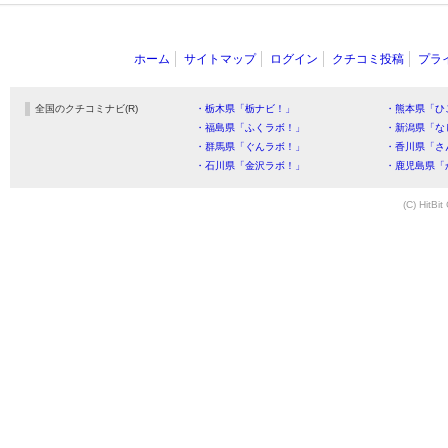
ホーム
サイトマップ
ログイン
クチコミ投稿
プラ
全国のクチコミナビ(R)
・栃木県「栃ナビ！」
・熊本県「ひ
・福島県「ふくラボ！」
・新潟県「な
・群馬県「ぐんラボ！」
・香川県「さ
・石川県「金沢ラボ！」
・鹿児島県「
(C) HitBit