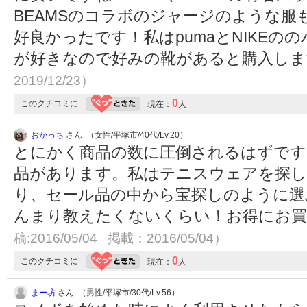
BEAMSのコラボのジャージのような
好良かったです！私はpumaとNIKE
が好きなので好みの靴があると購入し
2019/12/23）
0
このクチコミに
現在：
人
おかっち
さん （女性/平塚市/40代/Lv.20）
とにかく商品の数に圧倒されるはずです
品があります。私はテニスウェアを探し
り、セール品の中から宝探しのように選
んまり教えたくないくらい！お得にお
稿:2016/05/04 掲載：2016/05/04）
0
このクチコミに
現在：
人
まー坊
さん （男性/平塚市/30代/Lv.56）