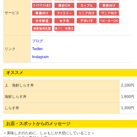
サービス
ブログ
リンク
Twitter
Instagram
オススメ
上 海鮮しらす丼
2,100円
海鮮しらす丼
1,900円
しらす丼
1,300円
お店・スポットからのメッセージ
＜美味しさのために、しゃもじが大切にしていること＞