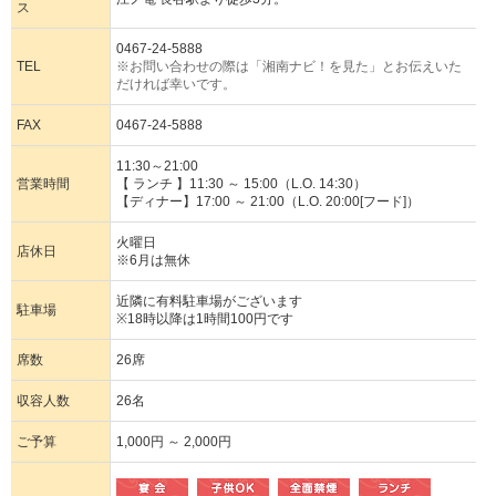
ス
0467-24-5888
TEL
※お問い合わせの際は「湘南ナビ！を見た」とお伝えいた
だければ幸いです。
FAX
0467-24-5888
11:30～21:00
営業時間
【 ランチ 】11:30 ～ 15:00（L.O. 14:30）
【ディナー】17:00 ～ 21:00（L.O. 20:00[フード]）
火曜日
店休日
※6月は無休
近隣に有料駐車場がございます
駐車場
※18時以降は1時間100円です
席数
26席
収容人数
26名
ご予算
1,000円 ～ 2,000円