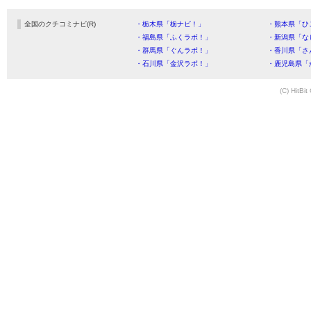
全国のクチコミナビ(R)
・栃木県「栃ナビ！」
・熊本県「ひ
・福島県「ふくラボ！」
・新潟県「な
・群馬県「ぐんラボ！」
・香川県「さ
・石川県「金沢ラボ！」
・鹿児島県「
(C) HitBit