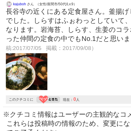
kajuboh
さん （女性/座間市/50代/Lv.9）
長谷寺の近くにある定食屋さん。釜揚げし
でした。しらすはふぉわっとしていて、
なります。岩海苔、しらす、生姜のコラ
った仲間の定食の中でもNo.1だと思い
稿:2017/07/05 掲載：2017/09/08）
0
このクチコミに
現在：
人
※クチコミ情報はユーザーの主観的なコ
これらは投稿時の情報のため、変更に