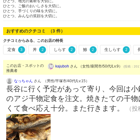
ひとつ、地元の素材を大切に。
ひとつ、ご飯のおいしさを大切に。
ひとつ、手づくりの味を大切に。
ひとつ、みんなの笑顔を大切に。
おすすめのクチコミ （
3
件）
クチコミからみる、このお店の特長
定食
丼
しらす
鯵
生しらす
3
2
2
2
2
このお店・スポットの
kajuboh
さん （女性/座間市/50代/Lv.9）
(投稿：2017
推薦者
なっちゃん
さん （男性/平塚市/40代/Lv.15）
長谷に行く予定があって寄り、今回は小
のアジ干物定食を注文。焼きたての干物
くて食べ応え十分。また行きます。
（投稿