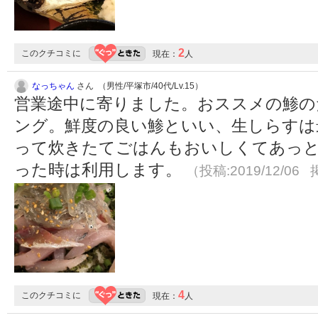
2
このクチコミに
現在：
人
なっちゃん
さん （男性/平塚市/40代/Lv.15）
営業途中に寄りました。おススメの鯵の
ング。鮮度の良い鯵といい、生しらすは
って炊きたてごはんもおいしくてあっと
った時は利用します。
（投稿:2019/12/06 
4
このクチコミに
現在：
人