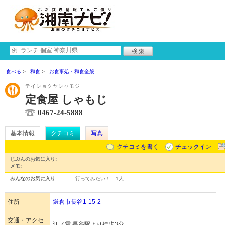
食べる
和食
お食事処・和食全般
テイショクヤシャモジ
定食屋 しゃもじ
0467-24-5888
基本情報
クチコミ
写真
クチコミを書く
チェックイン
じぶんのお気に入り:
メモ:
みんなのお気に入り:
行ってみたい！…
1人
住所
鎌倉市長谷1-15-2
交通・アクセ
江ノ電 長谷駅より徒歩3分。