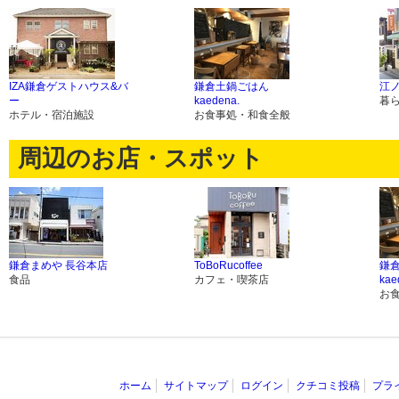
IZA鎌倉ゲストハウス&バ
鎌倉土鍋ごはん
江
ー
kaedena.
暮
ホテル・宿泊施設
お食事処・和食全般
周辺のお店・スポット
鎌倉まめや 長谷本店
ToBoRucoffee
鎌
食品
カフェ・喫茶店
kae
お
ホーム
サイトマップ
ログイン
クチコミ投稿
プラ