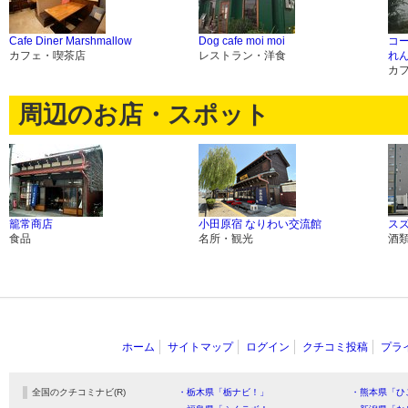
Cafe Diner Marshmallow
Dog cafe moi moi
コ
カフェ・喫茶店
レストラン・洋食
れ
カ
周辺のお店・スポット
籠常商店
小田原宿 なりわい交流館
ス
食品
名所・観光
酒
ホーム
サイトマップ
ログイン
クチコミ投稿
プラ
全国のクチコミナビ(R)
・栃木県「栃ナビ！」
・熊本県「ひ