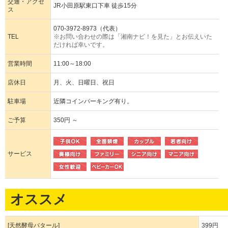
交通・アクセ
JR小田原駅東口下車 徒歩15分
ス
070-3972-8973（代表）
TEL
※お問い合わせの際は「湘南ナビ！を見た」とお伝えいた
だければ幸いです。
営業時間
11:00～18:00
店休日
月、火、日曜日、祝日
駐車場
近隣コインパーキング有り。
ご予算
350円 ～
サービス
オススメ
[天然酵母バタール]
399円