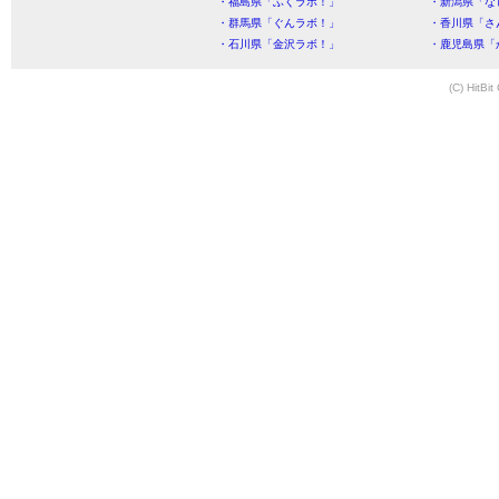
・福島県「ふくラボ！」
・新潟県「な
・群馬県「ぐんラボ！」
・香川県「さ
・石川県「金沢ラボ！」
・鹿児島県「
(C) HitBit