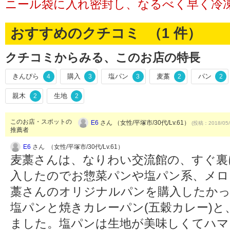
ニール袋に入れ密封し、なるべく早く冷
おすすめのクチコミ （
1
件）
クチコミからみる、このお店の特長
きんぴら
購入
塩パン
麦藁
パン
4
3
3
2
2
親木
生地
2
2
このお店・スポットの
E6
さん （女性/平塚市/30代/Lv.61）
(投稿：2018/05/
推薦者
E6
さん （女性/平塚市/30代/Lv.61）
麦藁さんは、なりわい交流館の、すぐ裏
入したのでお惣菜パンや塩パン系、メロ
藁さんのオリジナルパンを購入したか
塩パンと焼きカレーパン(五穀カレー)
ました。塩パンは生地が美味しくてハマ