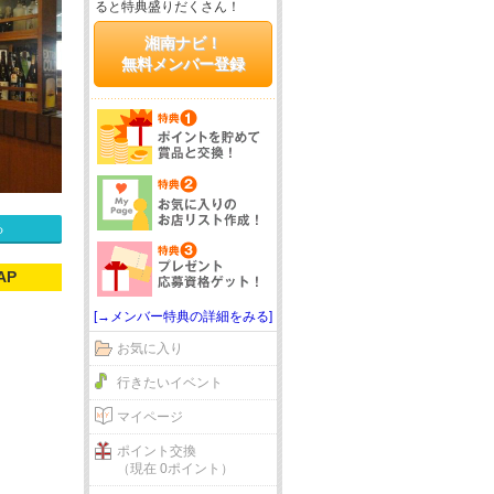
ると特典盛りだくさん！
湘南ナビ！
無料メンバー登録
る
AP
[→メンバー特典の詳細をみる]
お気に入り
行きたいイベント
マイページ
ポイント交換
（現在 0ポイント）