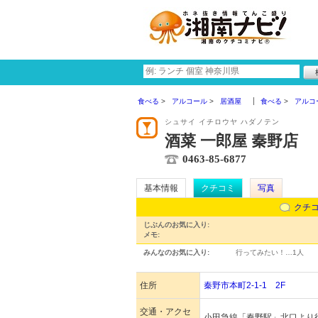
食べる
アルコール
居酒屋
食べる
アルコ
シュサイ イチロウヤ ハダノテン
酒菜 一郎屋 秦野店
0463-85-6877
基本情報
クチコミ
写真
クチ
じぶんのお気に入り:
メモ:
みんなのお気に入り:
行ってみたい！…
1人
住所
秦野市本町2-1-1 2F
交通・アクセ
小田急線「秦野駅」北口より