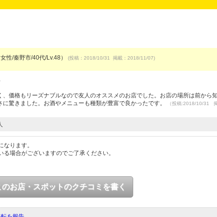
女性/秦野市/40代/Lv.48）
(投稿：2018/10/31 掲載：2018/11/07)
）
く、価格もリーズナブルなので友人のオススメのお店でした。お店の場所は前から
さに驚きました。お酒やメニューも種類が豊富で良かったです。
（投稿:2018/10/31
人
になります。
いる場合がございますのでご了承ください。
このお店・スポットのクチコミを書く
移転を報告