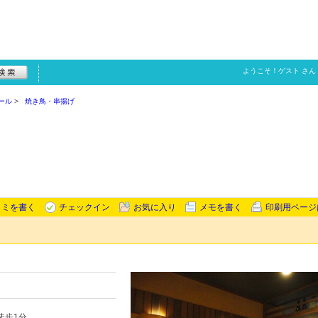
ようこそ！
ゲスト
さん
ール
焼き鳥・串揚げ
コミを書く
チェックイン
お気に入り
メモを書く
印刷用ページ
徒歩1分