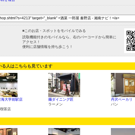
■
このお店・スポットをモバイルでみる
読取機能付きのモバイルなら、右のバーコードから簡単に
アクセス！
便利に店舗情報を持ち歩こう！
いる人はこちらも見ています
東海大学前駅店
麺ダイニング匠
丹沢ベーカリ
）
ラーメン
パン
喫茶店