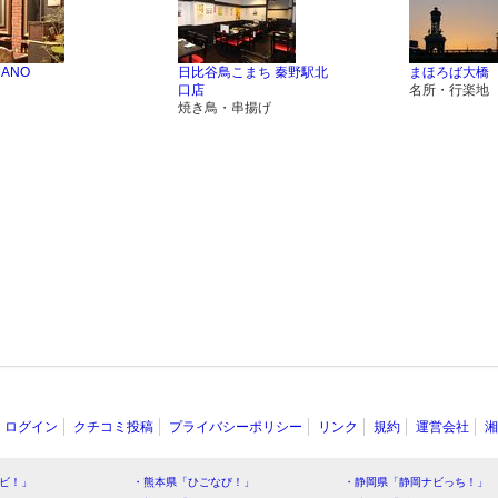
DANO
日比谷鳥こまち 秦野駅北
まほろば大橋
口店
名所・行楽地
焼き鳥・串揚げ
ログイン
クチコミ投稿
プライバシーポリシー
リンク
規約
運営会社
湘
ビ！」
・熊本県「ひごなび！」
・静岡県「静岡ナビっち！」