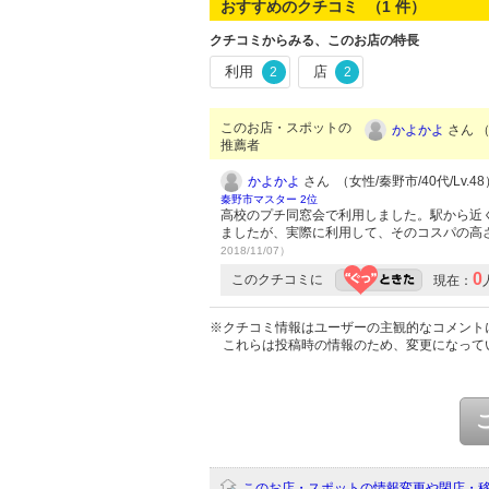
おすすめのクチコミ （
1
件）
クチコミからみる、このお店の特長
利用
店
2
2
このお店・スポットの
かよかよ
さん （
推薦者
かよかよ
さん （女性/秦野市/40代/Lv.48
秦野市マスター 2位
高校のプチ同窓会で利用しました。駅から近
ましたが、実際に利用して、そのコスパの高
2018/11/07）
0
このクチコミに
現在：
※クチコミ情報はユーザーの主観的なコメント
これらは投稿時の情報のため、変更になって
このお店・スポットの情報変更や閉店・