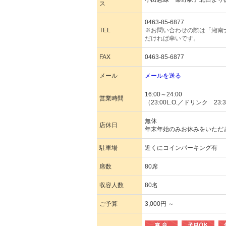
ス
0463-85-6877
TEL
※お問い合わせの際は「湘南
だければ幸いです。
FAX
0463-85-6877
メール
メールを送る
16:00～24:00
営業時間
（23:00L.O.／ドリンク 23:3
無休
店休日
年末年始のみお休みをいただ
駐車場
近くにコインパーキング有
席数
80席
収容人数
80名
ご予算
3,000円 ～