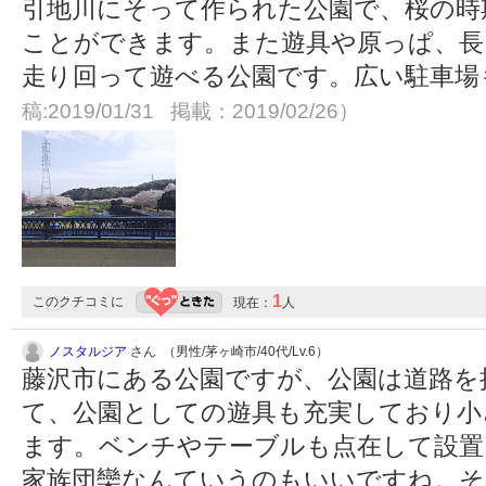
引地川にそって作られた公園で、桜の時
ことができます。また遊具や原っぱ、長
走り回って遊べる公園です。広い駐車場
稿:2019/01/31 掲載：2019/02/26）
1
このクチコミに
現在：
人
ノスタルジア
さん （男性/茅ヶ崎市/40代/Lv.6）
藤沢市にある公園ですが、公園は道路を
て、公園としての遊具も充実しており小
ます。ベンチやテーブルも点在して設置
家族団欒なんていうのもいいですね。そ