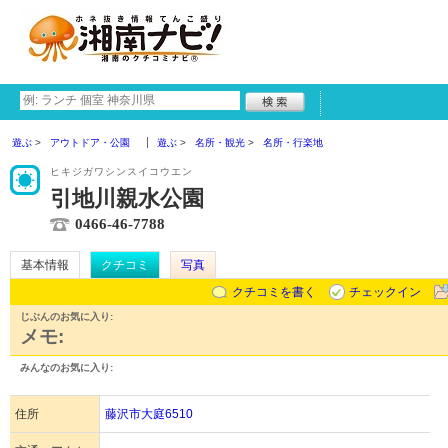
遊ぶ
アウトドア・公園
遊ぶ
名所・観光
名所・行楽地
ヒキジガワシンスイコウエン
引地川親水公園
0466-46-7788
基本情報
クチコミ
写真
クチコミを書く
チェックイン
じぶんのお気に入り:
メモ:
みんなのお気に入り:
住所
藤沢市大庭6510