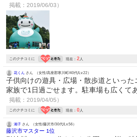
掲載：2019/06/03）
2
このクチコミに
現在：
人
花くん
さん （女性/高座郡寒川町/40代/Lv.22）
子供向けの遊具・広場・散歩道といった
家族で1日過ごせます。駐車場も広くて
掲載：2019/04/05）
0
このクチコミに
現在：
人
湘子
さん （女性/藤沢市/30代/Lv.56）
藤沢市マスター 1位