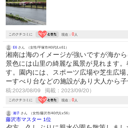
0
このクチコミに
現在：
人
E6
さん （女性/平塚市/40代/Lv.61）
湘南は海のイメージが強いですが海から
景色には山里の綺麗な風景が見れます。
す。園内には、スポーツ広場や芝生広場
ーすべり台などの施設があり大人から
稿:2023/08/09 掲載：2023/09/20）
0
このクチコミに
現在：
人
湘子
さん （女性/藤沢市/40代/Lv.56）
藤沢市マスター 1位
夕方、久しぶりに親水公園を散策しまし