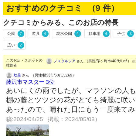
おすすめのクチコミ （
9
件）
クチコミからみる、このお店の特長
公園
遊具
親水公園
駐車場
子供
7
6
4
4
3
広い
2
このお店・スポットの
ノスタルジア
さん （男性/茅ヶ崎市/40代/Lv.6）
(投
推薦者
駄星
さん （男性/横浜市/60代/Lv.69）
藤沢市マスター 3位
あいにくの雨でしたが、マラソンの人も
棚の藤とツツジの花がとても綺麗に咲い
あったので、晴れた日にもう一度来て
稿:2024/04/25 掲載：2024/05/08）