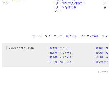
パン
ーク・NPO法人湘南にド
ワ
ッグランを作る会
花
ペット
ホーム
サイトマップ
ログイン
クチコミ投稿
プラ
全国のクチコミナビ(R)
・栃木県「栃ナビ！」
・熊本県「ひ
・福島県「ふくラボ！」
・新潟県「な
・群馬県「ぐんラボ！」
・香川県「さ
・石川県「金沢ラボ！」
・鹿児島県「
(C) HitBit