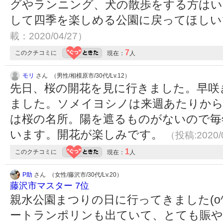
グやランニング、犬の散歩をする方はい
して四季を楽しめる公園に戻ってほし
載：2020/04/27）
7
このクチコミに
現在：
人
モリ
さん （男性/相模原市/30代/Lv.12）
先日、桜の開花を見に行きました。早咲
ました。ソメイヨシノは来週あたりから
は桜の名所。陽を遮るものがないので毎
います。開花が楽しみです。
（投稿:2020/
1
このクチコミに
現在：
人
P助
さん （女性/藤沢市/30代/Lv.20）
藤沢市マスター 7位
親水公園まつりの日に行ってきました(o
ートランポリンも出ていて、とても賑