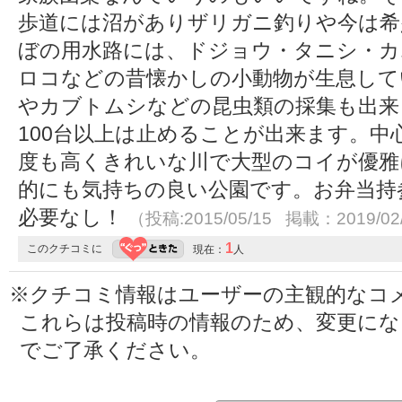
歩道には沼がありザリガニ釣りや今は希
ぼの用水路には、ドジョウ・タニシ・カ
ロコなどの昔懐かしの小動物が生息して
やカブトムシなどの昆虫類の採集も出来
100台以上は止めることが出来ます。中
度も高くきれいな川で大型のコイが優雅
的にも気持ちの良い公園です。お弁当持
必要なし！
（投稿:2015/05/15 掲載：2019/02
1
このクチコミに
現在：
人
※クチコミ情報はユーザーの主観的なコ
これらは投稿時の情報のため、変更に
でご了承ください。