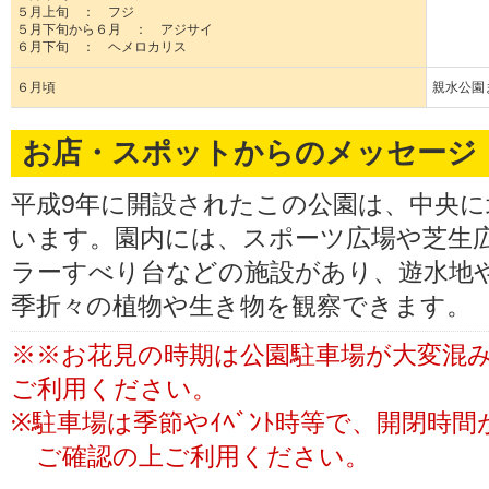
５月上旬 ： フジ
５月下旬から６月 ： アジサイ
６月下旬 ： ヘメロカリス
６月頃
親水公園
お店・スポットからのメッセージ
平成9年に開設されたこの公園は、中央
います。園内には、スポーツ広場や芝生広
ラーすべり台などの施設があり、遊水地
季折々の植物や生き物を観察できます。
※※お花見の時期は公園駐車場が大変混
ご利用ください。
※駐車場は季節やｲﾍﾞﾝﾄ時等で、開閉時
ご確認の上ご利用ください。