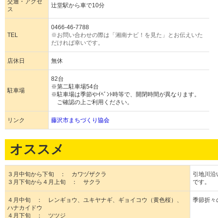
交通・アクセ
辻堂駅から車で10分
ス
0466-46-7788
TEL
※お問い合わせの際は「湘南ナビ！を見た」とお伝えいた
だければ幸いです。
店休日
無休
82台
※第二駐車場54台
駐車場
※駐車場は季節やｲﾍﾞﾝﾄ時等で、開閉時間が異なります。
ご確認の上ご利用ください。
リンク
藤沢市まちづくり協会
オススメ
３月中旬から下旬 ： カワヅザクラ
引地川沿
３月下旬から４月上旬 ： サクラ
です。
４月中旬 ： レンギョウ、ユキヤナギ、ギョイコウ（黄色桜）、
季節折々
ハナカイドウ
４月下旬 ： ツツジ