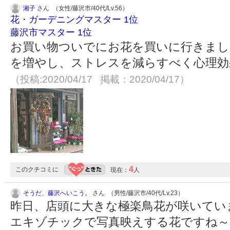
湘子
さん （女性/藤沢市/40代/Lv.56）
花・ガーデニングマスター 1位
藤沢市マスター 1位
お買い物ついでにお花を買いに行きまし
を増やし、ストレスを減らすべく心理効
（投稿:2020/04/17 掲載：2020/04/17）
4
このクチコミに
現在：
人
そうだ、藤沢へいこう。
さん （男性/藤沢市/40代/Lv.23）
昨日、店頭に大きな極楽鳥花が咲いていました！♥♥(o
エキゾチックで写真映えする花ですね～