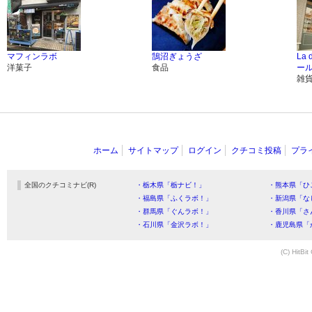
マフィンラボ
鵠沼ぎょうざ
La
洋菓子
食品
ー
雑
ホーム
サイトマップ
ログイン
クチコミ投稿
プラ
全国のクチコミナビ(R)
・栃木県「栃ナビ！」
・熊本県「ひ
・福島県「ふくラボ！」
・新潟県「な
・群馬県「ぐんラボ！」
・香川県「さ
・石川県「金沢ラボ！」
・鹿児島県「
(C) HitBit