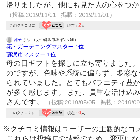
帰りましたが、他にも見た人の心をつか
（投稿:2019/11/01 掲載：2019/11/01）
2
このクチコミに
現在：
人
湘子
さん （女性/藤沢市/30代/Lv.56）
花・ガーデニングマスター 1位
藤沢市マスター 1位
母の日ギフトを探しに立ち寄りました。
のですが、色味や系統に偏らず、多彩な
られていました。とてもバラエティ豊
が多く感じます。 また、貴重な活け込
さんです。
（投稿:2019/05/05 掲載：2019/09
0
このクチコミに
現在：
人
※クチコミ情報はユーザーの主観的なコ
これらは投稿時の情報のため、変更に