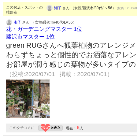
このお店・スポットの
湘子
さん （女性/藤沢市/30代/Lv.56）
(投稿：2019/0
推薦者
湘子
さん （女性/藤沢市/40代/Lv.56）
花・ガーデニングマスター 1位
藤沢市マスター 1位
green RUGさんへ観葉植物のアレン
わらずちょっと個性的でお洒落なアレン
お部屋が潤う感じの葉物が多いタイプの
（投稿:2020/07/01 掲載：2020/07/01）
6
このクチコミに
現在：
人