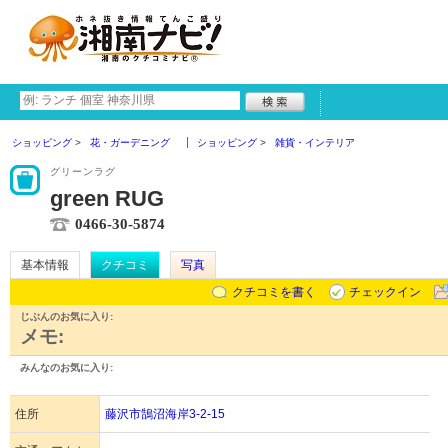
ショッピング
花・ガーデニング
ショッピング
雑貨・インテリア
グリーンラグ
green RUG
0466-30-5874
基本情報
クチコミ
写真
クチコミを書く
チェックイン
じぶんのお気に入り:
メモ:
みんなのお気に入り:
住所
藤沢市鵠沼海岸3-2-15