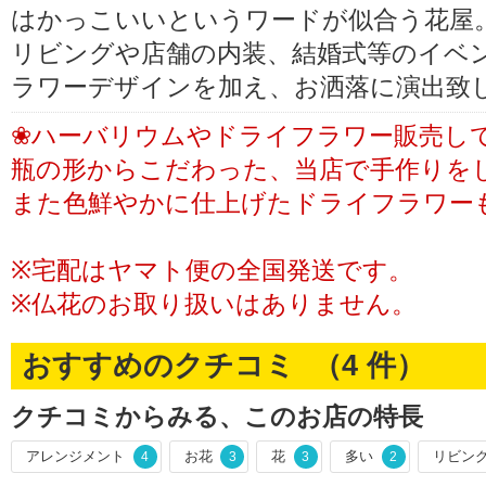
はかっこいいというワードが似合う花屋
リビングや店舗の内装、結婚式等のイベ
ラワーデザインを加え、お洒落に演出致
❀ハーバリウムやドライフラワー販売し
瓶の形からこだわった、当店で手作りを
また色鮮やかに仕上げたドライフラワー
※宅配はヤマト便の全国発送です。
※仏花のお取り扱いはありません。
おすすめのクチコミ （
4
件）
クチコミからみる、このお店の特長
アレンジメント
お花
花
多い
リビン
4
3
3
2