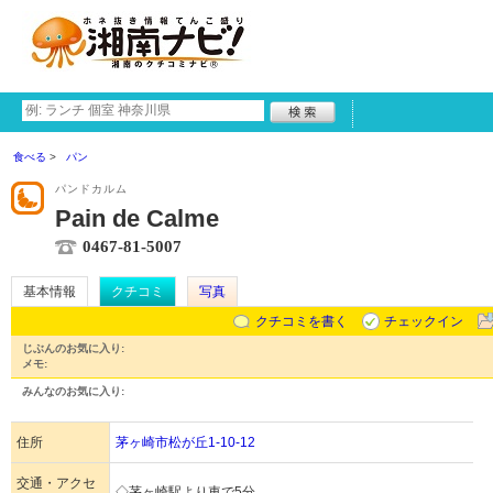
食べる
パン
パンドカルム
Pain de Calme
0467-81-5007
基本情報
クチコミ
写真
クチコミを書く
チェックイン
じぶんのお気に入り:
メモ:
みんなのお気に入り:
住所
茅ヶ崎市松が丘1-10-12
交通・アクセ
◇茅ヶ崎駅より車で5分