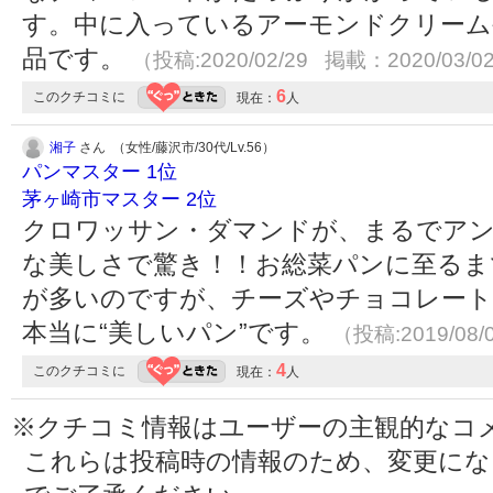
す。中に入っているアーモンドクリーム
品です。
（投稿:2020/02/29 掲載：2020/03/0
6
このクチコミに
現在：
人
湘子
さん （女性/藤沢市/30代/Lv.56）
パンマスター 1位
茅ヶ崎市マスター 2位
クロワッサン・ダマンドが、まるでア
な美しさで驚き！！お総菜パンに至るま
が多いのですが、チーズやチョコレート
本当に“美しいパン”です。
（投稿:2019/08/
4
このクチコミに
現在：
人
※クチコミ情報はユーザーの主観的なコ
これらは投稿時の情報のため、変更に