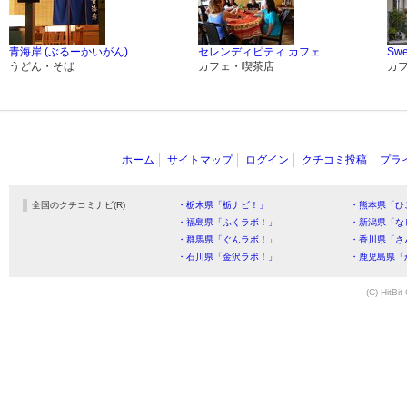
青海岸 (ぶるーかいがん)
セレンディピティ カフェ
Swe
うどん・そば
カフェ・喫茶店
カ
ホーム
サイトマップ
ログイン
クチコミ投稿
プラ
全国のクチコミナビ(R)
・栃木県「栃ナビ！」
・熊本県「ひ
・福島県「ふくラボ！」
・新潟県「な
・群馬県「ぐんラボ！」
・香川県「さ
・石川県「金沢ラボ！」
・鹿児島県「
(C) HitBit