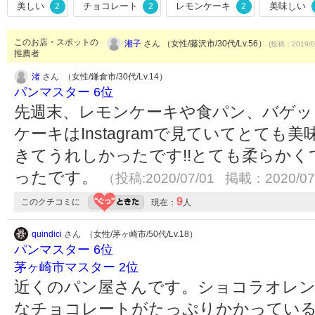
美しい
チョコレート
レモンケーキ
美味しい
2
2
2
このお店・スポットの
湘子
さん （女性/藤沢市/30代/Lv.56）
(投稿：2019/0
推薦者
渚
さん （女性/鎌倉市/30代/Lv.14）
パンマスター 6位
先週末、レモンケーキや食パン、バゲッ
ケーキはInstagramで見ていてとて
きてうれしかったです!!とても柔らか
ったです。
（投稿:2020/07/01 掲載：2020/07
9
このクチコミに
現在：
人
quindici
さん （女性/茅ヶ崎市/50代/Lv.18）
パンマスター 6位
茅ヶ崎市マスター 2位
近くのパン屋さんです。ショコラオレン
なチョコレートがたっぷりかかってい