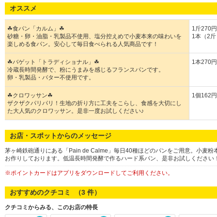
オススメ
☘食パン「カルム」☘
1斤270円
砂糖・卵・油脂・乳製品不使用、塩分控えめで小麦本来の味わいを
1本（2斤
楽しめる食パン。安心して毎日食べられる人気商品です！
☘バゲット「トラディショナル」☘
1本270円
冷蔵長時間発酵で、粉にうまみを感じるフランスパンです。
卵・乳製品・バター不使用です。
☘クロワッサン☘
1個162円
ザクザクパリパリ！生地の折り方に工夫をこらし、食感を大切にし
た大人気のクロワッサン。是非一度お試しください♪
お店・スポットからのメッセージ
茅ヶ崎鉄砲通りにある「Pain de Calme」毎日40種ほどのパンをご用意。
お作りしております。低温長時間発酵で作るハード系パン、是非お試しください
※ポイントカードはアプリをダウンロードしてご利用ください。
おすすめのクチコミ （
3
件）
クチコミからみる、このお店の特長