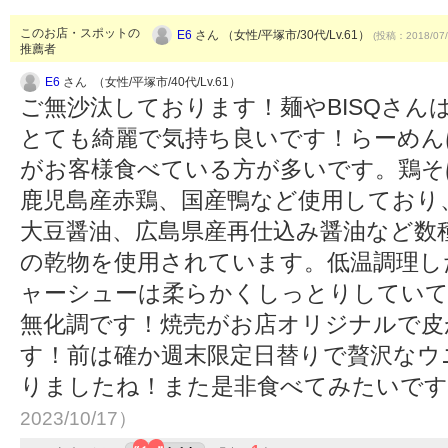
このお店・スポットの
E6
さん （女性/平塚市/30代/Lv.61）
(投稿：2018/07/
推薦者
E6
さん （女性/平塚市/40代/Lv.61）
ご無沙汰しております！麺やBISQさん
とても綺麗で気持ち良いです！らーめん
がお客様食べている方が多いです。鶏そ
鹿児島産赤鶏、国産鴨など使用しており
大豆醤油、広島県産再仕込み醤油など数
の乾物を使用されています。低温調理し
ャーシューは柔らかくしっとりしていて
無化調です！焼売がお店オリジナルで皮
す！前は確か週末限定日替りで贅沢なウ
りましたね！また是非食べてみたいで
2023/10/17）