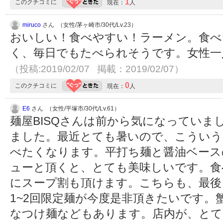
1
このクチコミに
現在：
人
miruco
さん （女性/茅ヶ崎市/30代/Lv.23）
おいしい！食べやすい！ラーメン。食べ
く、毎日でもたべられそうです。女性一
（投稿:2019/02/07 掲載：2019/02/07）
0
このクチコミに
現在：
人
E6
さん （女性/平塚市/30代/Lv.61）
麺屋BISQさんは前から気になっていま
ました。最近とても暑いので、こういう
べたくなります。平打ち麺と醤油ベース
ューと頂くと、とても美味しいです。食
にスープ割も頂けます。こちらも、最後
1~2回限定麺が今度是非頂きたいです。
なつけ麺などもあります。店内が、とて