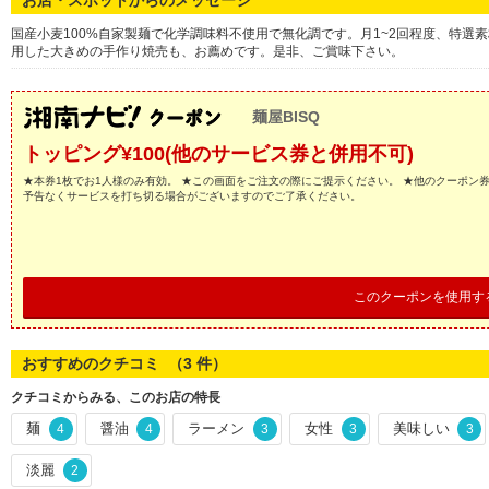
お店・スポットからのメッセージ
国産小麦100%自家製麺で化学調味料不使用で無化調です。月1~2回程度、特選
用した大きめの手作り焼売も、お薦めです。是非、ご賞味下さい。
麺屋BISQ
トッピング¥100(他のサービス券と併用不可)
★本券1枚でお1人様のみ有効。 ★この画面をご注文の際にご提示ください。 ★他のクーポン
予告なくサービスを打ち切る場合がございますのでご了承ください。
このクーポンを使用す
おすすめのクチコミ （
3
件）
クチコミからみる、このお店の特長
麺
醤油
ラーメン
女性
美味しい
4
4
3
3
3
淡麗
2