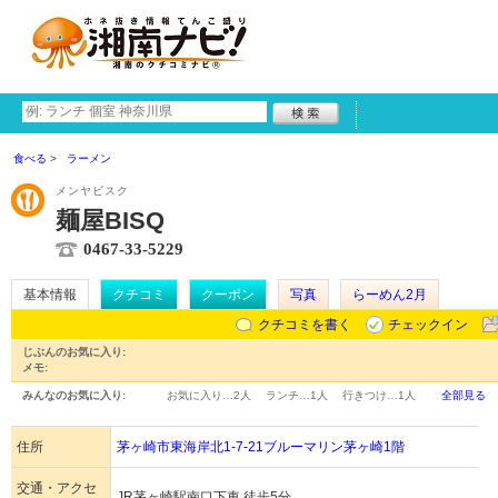
食べる
ラーメン
メンヤビスク
麺屋BISQ
0467-33-5229
基本情報
クチコミ
クーポン
写真
らーめん2月
クチコミを書く
チェックイン
じぶんのお気に入り:
メモ:
みんなのお気に入り:
お気に入り…
2人
ランチ…
1人
行きつけ…
1人
全部見る
住所
茅ヶ崎市東海岸北1-7-21ブルーマリン茅ヶ崎1階
交通・アクセ
JR茅ヶ崎駅南口下車 徒歩5分