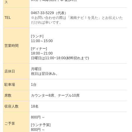
ス
0467-33-5229（代表）
TEL
※お問い合わせの際は「湘南ナビ！を見た」とお伝えいた
だければ幸いです。
[ランチ]
11:00～15:00
営業時間
[ディナー]
18:00～21:00
日曜日は11:00~18:00(材料切れまで)
月曜日
店休日
祝日は翌日休み。
駐車場
1台
席数
カウンター8席、テーブル10席
収容人数
18名
800円 ～
ご予算
[ランチ予算]
800円 ～