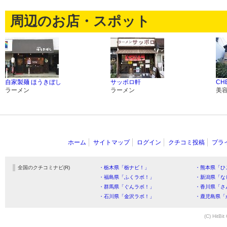
周辺のお店・スポット
自家製麺 ほうきぼし
サッポロ軒
CHE
ラーメン
ラーメン
美
ホーム
サイトマップ
ログイン
クチコミ投稿
プラ
全国のクチコミナビ(R)
・栃木県「栃ナビ！」
・熊本県「ひ
・福島県「ふくラボ！」
・新潟県「な
・群馬県「ぐんラボ！」
・香川県「さ
・石川県「金沢ラボ！」
・鹿児島県「
(C) HitBit